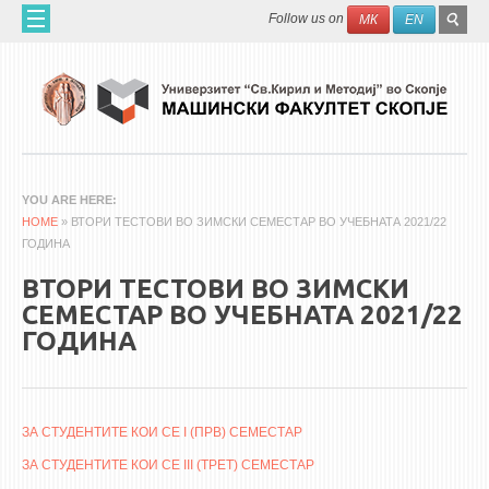
Skip to main content
SEAR
Search
Follow us on
МК
EN
FO
ДОМА
ЗА НАС
60 ГОДИНИ МФ
ЗА ФАКУЛТЕТОТ
YOU ARE HERE
HOME
ОРГАНИЗАЦИЈА
» ВТОРИ ТЕСТОВИ ВО ЗИМСКИ СЕМЕСТАР ВО УЧЕБНАТА 2021/22
ГОДИНА
НАУЧНА ДЕЈНОСТ
ВТОРИ ТЕСТОВИ ВО ЗИМСКИ
МАШИНСКО ИНЖЕНЕРСТВО - НАУЧНО СПИСАНИЕ
СЕМЕСТАР ВО УЧЕБНАТА 2021/22
ГОДИНА
АПЛИКАТИВНА ДЕЈНОСТ
МЕЃУНАРОДНА СОРАБОТКА
ERASMUS+
ЗА СТУДЕНТИТЕ КОИ СЕ I (ПРВ) СЕМЕСТАР
QIM-SEE
ЗА СТУДЕНТИТЕ КОИ СЕ III (ТРЕТ) СЕМЕСТАР