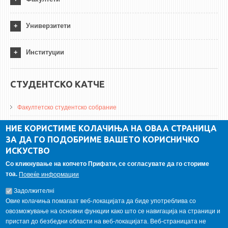
Универзитети
Институции
СТУДЕНТСКО КАТЧЕ
Факултетско студентско собрание
ДА Винчи магазин
НИЕ КОРИСТИМЕ КОЛАЧИЊА НА ОВАА СТРАНИЦА
ЗА ДА ГО ПОДОБРИМЕ ВАШЕТО КОРИСНИЧКО
Алумни асоцијација
ИСКУСТВО
Студентски пракси
Со кликнување на копчето Прифати, се согласувате да го сториме
тоа.
Повеќе информации
ГАЛЕРИЈА
Задолжителнi
Овие колачиња помагаат веб-локацијата да биде употреблива со
овозможување на основни функции како што се навигација на страници и
пристап до безбедни области на веб-локацијата. Веб-страницата не