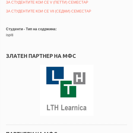
3DFindIT
ЗА СТУДЕНТИТЕ КОИ СЕ V (ПЕТТИ) СЕМЕСТАР
WATERBRIDGING
ЗА СТУДЕНТИТЕ КОИ СЕ VII (СЕДМИ) СЕМЕСТАР
CIRASIM
ENERGET
Студенти - Тип на содржина:
ispiti
AIR QUALITY MODELLING
АКТИ
ЗЛАТЕН ПАРТНЕР НА МФС
АКТИ
ИНФОРМАЦИИ ОД ЈАВЕН КАРАКТЕР
АНКЕТИ И САМОЕВАЛУАЦИИ
ЗАВРШНИ СМЕТКИ
ТЕЛЕФОНСКИ ИМЕНИК
ALUMNI MFS
ИЗВЕСТУВАЊА