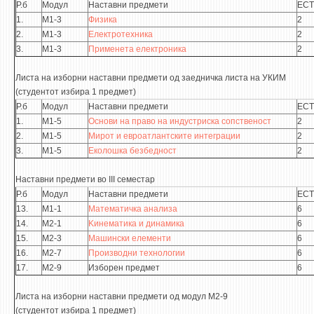
Р.б
Модул
Наставни предмети
ECT
1.
М1-3
Физика
2
ЕКВИВАЛЕНЦИИ ОД СТАРИ СТУДИСКИ ПРОГРАМИ
2.
М1-3
Електротехника
2
3.
М1-3
Применета електроника
2
ОГЛАСНА ТАБЛА
Листа на изборни наставни предмети од заедничка листа на УКИМ
СООПШТЕНИЈА
(студентот избира 1 предмет)
СТУДЕНТСКА СЛУЖБА
Р.б
Модул
Наставни предмети
ECT
1.
М1-5
Основи на право на индустриска сопственост
2
БИБЛИОТЕКА
2.
М1-5
Мирот и евроатлантските интеграции
2
ДА ВИНЧИ МАГАЗИН
3.
М1-5
Еколошка безбедност
2
Наставни предмети во III семестар
СТИПЕНДИИ/ПРАКСИ
Р.б
Модул
Наставни предмети
ECT
13.
М1-1
Математичка анализа
6
СТИПЕНДИИ
14.
М2-1
Kинематика и динамика
6
ПРАКСИ
15.
М2-3
Машински елементи
6
16.
М2-7
Производни технологии
6
КОНТАКТ
17.
М2-9
Изборен предмет
6
Листа на изборни наставни предмети од модул М2-9
(студентот избира 1 предмет)