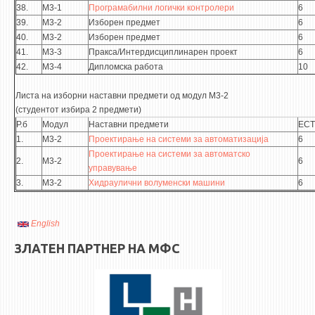
38.
М3-1
Програмабилни логички контролери
6
39.
М3-2
Изборен предмет
6
40.
М3-2
Изборен предмет
6
41.
М3-3
Пракса/Интердисциплинарен проект
6
42.
М3-4
Дипломска работа
10
Листа на изборни наставни предмети од модул М3-2
(студентот избира 2 предмети)
Р.б
Модул
Наставни предмети
ECT
1.
М3-2
Проектирање на системи за автоматизација
6
Проектирање на системи за автоматско
2.
М3-2
6
управување
3.
М3-2
Хидраулични волуменски машини
6
English
ЗЛАТЕН ПАРТНЕР НА МФС