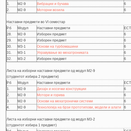
1.
М2-9
Вибрации и бучава
6
2.
М2-9
Моторни возила
6
Наставни предмети во VI семестар
Р.б
Модул
Наставни предмети
ECT
28.
М2-9
Изборен предмет
6
29.
М2-9
Изборен предмет
6
30.
М3-1
Основи на турбомашини
6
31.
М3-1
Управување во мехатрониката
6
32.
М3-2
Изборен предмет
6
Листа на изборни наставни предмети од модул М2-9
(студентот избира 2 предмети)
Р.б
Модул
Наставни предмети
ECT
1.
М2-9
Дизајн и носечки конструкции
6
2.
М2-9
Мотори и горива
6
3.
М2-9
Основи на мехатронички системи
6
4.
М2-9
Технологија на брзи прототипови, модели и алати
6
Листа на изборни наставни предмети од модул М3-2
(студентот избира 1 предмет)