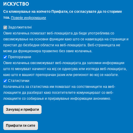
ИСКУСТВО
Студентски пракси
Со кликнување на копчето Прифати, се согласувате да го сториме
тоа.
Повеќе информации
ГАЛЕРИЈА
Задолжителнi
Овие колачиња помагаат веб-локацијата да биде употреблива со
овозможување на основни функции како што се навигација на страници и
пристап до безбедни области на веб-локацијата. Веб-страницата не
може да функционира правилно без овие колачиња.
Препорачани
Овие колачиња овозможуваат веб-локацијата да запомни информации
што го менуваат начинот на кој се однесува или изгледа веб-локацијата,
како што е вашиот препорачан јазик или регионот во кој се наоѓате.
Статистички
Колачињата за статистика им помагаат на сопствениците на веб-
локациите да разберат како посетителите комуницираат со веб-
локациите со собирање и пријавување информации анонимно.
Copyright © 2013 Garnet All Rights Reserved. Designed by
weebpal.com
.
Зачувај и прифати
Powered by
VapourApps
Home
Contact Us
Terms condition
Privacy Policy
Прифати ги сите