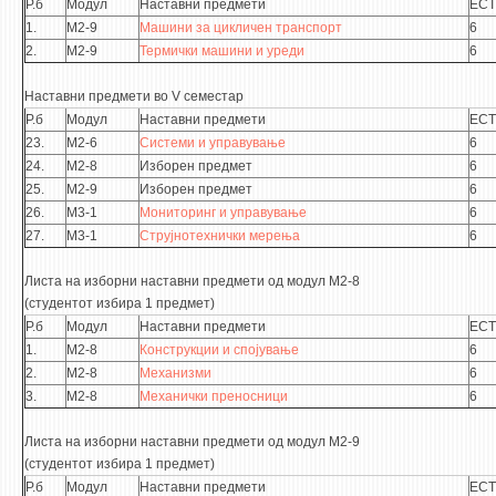
Р.б
Модул
Наставни предмети
ECT
1.
М2-9
Машини за цикличен транспорт
6
2.
М2-9
Термички машини и уреди
6
Наставни предмети во V семестар
Р.б
Модул
Наставни предмети
ECT
23.
М2-6
Системи и упрaвување
6
24.
М2-8
Изборен предмет
6
25.
М2-9
Изборен предмет
6
26.
М3-1
Мониторинг и управување
6
27.
М3-1
Струјнотехнички мерења
6
Листа на изборни наставни предмети од модул М2-8
(студентот избира 1 предмет)
Р.б
Модул
Наставни предмети
ECT
1.
М2-8
Конструкции и спојување
6
2.
М2-8
Механизми
6
3.
М2-8
Механички преносници
6
Листа на изборни наставни предмети од модул М2-9
(студентот избира 1 предмет)
Р.б
Модул
Наставни предмети
ECT