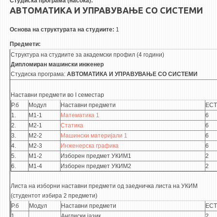
Студиска програма (насока):
3DFindIT
АВТОМАТИКА И УПРАВУВАЊЕ СО СИСТЕМИ
WATERBRIDGING
Основа на структурата на студиите:
1
CIRASIM
Предмети:
ENERGET
Структура на студиите за академски профил (4 години)
AIR QUALITY MODELLING
Дипломиран
машински
инженер
Студиска програма:
АВТОМАТИКА И УПРАВУВАЊЕ СО СИСТЕМИ
АКТИ
Наставни предмети во I семестар
АКТИ
Р.б
Модул
Наставни предмети
ECT
1.
М1-1
Математика 1
6
ИНФОРМАЦИИ ОД ЈАВЕН КАРАКТЕР
2.
М2-1
Статика
6
АНКЕТИ И САМОЕВАЛУАЦИИ
3.
М2-2
Машински материјали 1
6
4.
ЗАВРШНИ СМЕТКИ
М2-3
Инженерска графика
6
5.
М1-2
Изборен предмет УКИМ1
2
6.
ТЕЛЕФОНСКИ ИМЕНИК
М1-4
Изборен предмет УКИМ2
2
ALUMNI MFS
Листа на изборни наставни предмети од заедничка листа на УКИМ
(студентот избира 2 предмети)
ИЗВЕСТУВАЊА
Р.б
Модул
Наставни предмети
ECT
1.
Англиски јазик
2