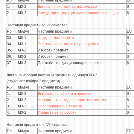
Р.б
Модул
Наставни предмети
ECT
1.
М3-2
Дигитални системи за управување
6
2.
М3-2
Компјутерско управување со машини и процеси
6
Наставни предмети во VII семестар
Р.б
Модул
Наставни предмети
ECT
33.
М3-1
Флуидни компоненти
6
34.
М3-1
Системи за автоматско управување
6
35.
М3-2
Изборен предмет
6
36.
М3-2
Изборен предмет
6
37.
М3-3
Пракса/Интердисциплинарен проект
6
Листа на изборни наставни предмети од модул М3-2
(студентот избира 2 предмети)
Р.б
Модул
Наставни предмети
ECT
1.
М3-2
Динамика на објекти и процеси
6
2.
М3-2
Менаџмент на хидроенергетски системи
6
3.
М3-2
Пропорционална техника
6
4.
М3-2
Управување со роботи
6
Наставни предмети во VIII семестар
Р.б
Модул
Наставни предмети
ECT