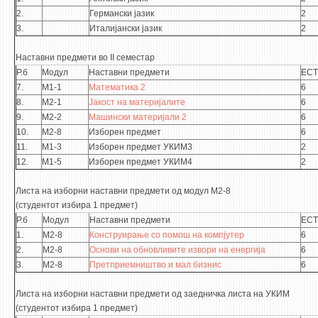
НАСТАВЕН КАДАР
2.
Германски јазик
2
3.
Италијански јазик
2
РЕДОВНИ ПРОФ.
ВОНРЕДНИ ПРОФ.
Наставни предмети во II семестар
Р.б
Модул
Наставни предмети
ECT
ДОЦЕНТИ
7.
М1-1
Математика 2
6
АСИСТЕНТИ
8.
М2-1
Јакост на материјалите
6
9.
М2-2
Машински материјали 2
6
ЛЕКТОРИ
10.
М2-8
Изборен предмет
6
ЛАБОРАНТИ
11.
М1-3
Изборен предмет УКИМ3
2
12.
М1-5
Изборен предмет УКИМ4
2
ПЕНЗИОНИРАН КАДАР
IN MEMORIAM
Листа на изборни наставни предмети од модул М2-8
(студентот избира 1 предмет)
СТУДИИ
Р.б
Модул
Наставни предмети
ECT
1.
М2-8
Конструирање со помош на компјутер
6
2.
М2-8
Основи на обновливите извори на енергија
6
I ЦИКЛУС - ДОДИПЛОМСКИ
3.
М2-8
Претприемништво и мал бизнис
6
II ЦИКЛУС - ПОСЛЕДИПЛОМСКИ
Листа на изборни наставни предмети од заедничка листа на УКИМ
III ЦИКЛУС - ДОКТОРСКИ
(студентот избира 1 предмет)
МЕЃУНАРОДНА РАЗМЕНА