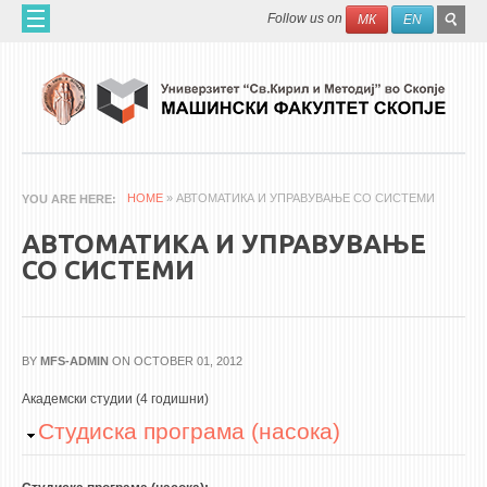
Skip to main content
SEAR
Search
Follow us on
МК
EN
FO
ДОМА
ЗА НАС
60 ГОДИНИ МФ
ЗА ФАКУЛТЕТОТ
HOME
» АВТОМАТИКА И УПРАВУВАЊЕ СО СИСТЕМИ
YOU ARE HERE
ОРГАНИЗАЦИЈА
АВТОМАТИКА И УПРАВУВАЊЕ
НАУЧНА ДЕЈНОСТ
СО СИСТЕМИ
МАШИНСКО ИНЖЕНЕРСТВО - НАУЧНО СПИСАНИЕ
АПЛИКАТИВНА ДЕЈНОСТ
BY
MFS-ADMIN
ON OCTOBER 01, 2012
МЕЃУНАРОДНА СОРАБОТКА
Академски студии (4 годишни)
ERASMUS+
Hide
Студиска програма (насока)
QIM-SEE