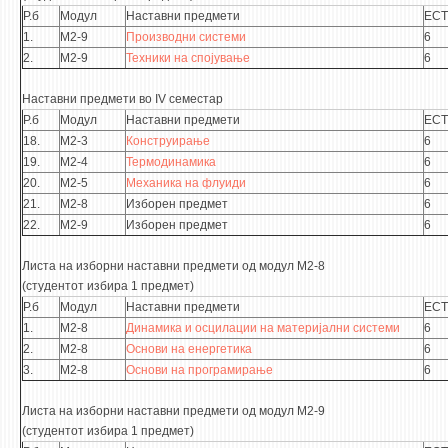
Р.б
Модул
Наставни предмети
ECT
1.
М2-9
Производни системи
6
2.
М2-9
Техники на спојување
6
Наставни предмети во IV семестар
Р.б
Модул
Наставни предмети
ECT
18.
М2-3
Конструирање
6
19.
М2-4
Термодинамика
6
20.
М2-5
Механика на флуиди
6
21.
М2-8
Изборен предмет
6
22.
М2-9
Изборен предмет
6
Листа на изборни наставни предмети од модул М2-8
(студентот избира 1 предмет)
Р.б
Модул
Наставни предмети
ECT
1.
М2-8
Динамика и осцилации на материјални системи
6
2.
М2-8
Основи на енергетика
6
3.
М2-8
Основи на програмирање
6
Листа на изборни наставни предмети од модул М2-9
(студентот избира 1 предмет)