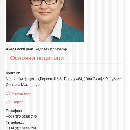
3DFindIT
WATERBRIDGING
CIRASIM
ENERGET
AIR QUALITY MODELLING
АКТИ
Академски ранг:
Редовeн професор
Hide
Основни податоци
АКТИ
ИНФОРМАЦИИ ОД ЈАВЕН КАРАКТЕР
Контакт:
АНКЕТИ И САМОЕВАЛУАЦИИ
Машински факултет,Карпош II б.б., П. фах 464, 1000 Скопје, Република
Северна Македонија
ЗАВРШНИ СМЕТКИ
CV Македонски
ТЕЛЕФОНСКИ ИМЕНИК
CV English
ALUMNI MFS
Телефон:
+389 (0)2 3099 278
ИЗВЕСТУВАЊА
Телефакс:
+389 (0)2 3099 298