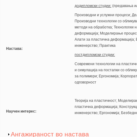
додипломски студии:
(предавања и/
ЕКВИВАЛЕНЦИИ ОД СТАРИ СТУДИСКИ ПРОГРАМИ
Производни и услужни процеси; Д
Производни технологии со облику
ОГЛАСНА ТАБЛА
методи на обработка; Технологии н
деформација; Моделирање процеси
СООПШТЕНИЈА
Алати за пластична деформација; 
инженерство; Практика
СТУДЕНТСКА СЛУЖБА
Настава:
постдипломски студии:
БИБЛИОТЕКА
Современи технологии на пластич
ДА ВИНЧИ МАГАЗИН
и симулација на постапки со облик
за полимери; Ергономија; Корпора
СТИПЕНДИИ/ПРАКСИ
одговорност
СТИПЕНДИИ
Теорија на пластичност; Моделира
ПРАКСИ
пластична деформација; Конструкц
Научен интерес:
инженерство; Ергономија; Безбедно
КОНТАКТ
Show
Ангажираност во настава