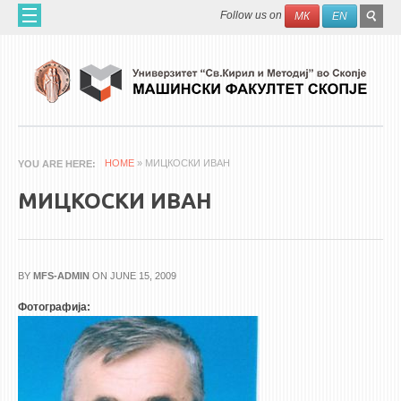
Skip to main content
SEAR
Search
Follow us on
МК
EN
FO
ДОМА
ЗА НАС
60 ГОДИНИ МФ
ЗА ФАКУЛТЕТОТ
HOME
» МИЦКОСКИ ИВАН
YOU ARE HERE
ОРГАНИЗАЦИЈА
МИЦКОСКИ ИВАН
НАУЧНА ДЕЈНОСТ
МАШИНСКО ИНЖЕНЕРСТВО - НАУЧНО СПИСАНИЕ
BY
MFS-ADMIN
ON JUNE 15, 2009
АПЛИКАТИВНА ДЕЈНОСТ
Фотографија:
МЕЃУНАРОДНА СОРАБОТКА
ERASMUS+
QIM-SEE