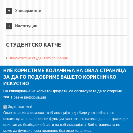
Универзитети
Институции
СТУДЕНТСКО КАТЧЕ
Факултетско студентско собрание
ДА Винчи магазин
НИЕ КОРИСТИМЕ КОЛАЧИЊА НА ОВАА СТРАНИЦА
ЗА ДА ГО ПОДОБРИМЕ ВАШЕТО КОРИСНИЧКО
Алумни асоцијација
ИСКУСТВО
Студентски пракси
Со кликнување на копчето Прифати, се согласувате да го сториме
тоа.
Повеќе информации
ГАЛЕРИЈА
Задолжителнi
Овие колачиња помагаат веб-локацијата да биде употреблива со
овозможување на основни функции како што се навигација на страници и
пристап до безбедни области на веб-локацијата. Веб-страницата не
може да функционира правилно без овие колачиња.