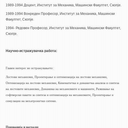
1989-1994 Доцент, Институт за Механика, Машински Факултет, Скопје.
ЕКВИВАЛЕНЦИИ ОД СТАРИ СТУДИСКИ ПРОГРАМИ
1989-1994 Вонреден Професор, Институт за Механика, Машински
Факултет, Скопје.
ОГЛАСНА ТАБЛА
1994- Редовен Професор, Институт за Механика, Машински Факултет,
Скопје.
СООПШТЕНИЈА
СТУДЕНТСКА СЛУЖБА
Научно-истражувачка работа:
БИБЛИОТЕКА
ДА ВИНЧИ МАГАЗИН
Главен интерес во истражувањето:
СТИПЕНДИИ/ПРАКСИ
Лостови механизми, Проектирање и оптимизација на лостови механизми,
Оптимизација на лостови механизми, Кинематичка и динамичка анализа и синтеза
СТИПЕНДИИ
на лостовите механизми, Динамика на механизмите и машините, Развивање на
софтверски пакети за синтеза и оптимизација на механизмите, Проектирање и
ПРАКСИ
симулации на мехатронички ситеми.
КОНТАКТ
Признанија и награди: