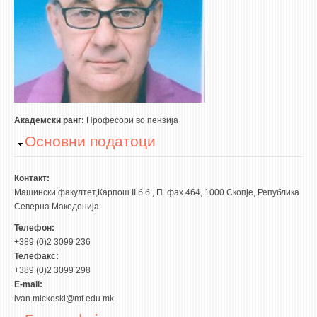
3DFindIT
WATERBRIDGING
CIRASIM
ENERGET
AIR QUALITY MODELLING
АКТИ
Академски ранг:
Професори во пензија
Hide
Основни податоци
АКТИ
ИНФОРМАЦИИ ОД ЈАВЕН КАРАКТЕР
Контакт:
АНКЕТИ И САМОЕВАЛУАЦИИ
Машински факултет,Карпош II б.б., П. фах 464, 1000 Скопје, Република
Северна Македонија
ЗАВРШНИ СМЕТКИ
Телефон:
+389 (0)2 3099 236
ТЕЛЕФОНСКИ ИМЕНИК
Телефакс:
ALUMNI MFS
+389 (0)2 3099 298
E-mail:
ИЗВЕСТУВАЊА
ivan.mickoski@mf.edu.mk