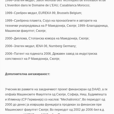
1998–Златен медал, Salon Mondial des Techniques de Innovation et de
L’Invention dans le Domaine de L’EAU, Casablanca Morocco;
1999–Сребрен медал, EUREKA 99, Brussels Belgium;
1999–Сребрена плакета, Сојуз на пронаоѓачите и авторите на
технички унапредувања на Р Македонија, Скопје; 1999–Благодарница,
Машински факултет, Скопје;
2000–Диплома, Стопанска комора на Македонија, Скопје;
2006–Златен медал, IENA 06, Nurnberg Germany;
2006–Патент на годината 2006, Државен завод за индустриска
сопственост на Р Македонија, Скопје;
Дополнителна ангажираност:
Учесник во рамките на заедничкиот проект финансиран од DAAD, а ги
опфаќа Машинските Факултети од Скопје, Софија, Ниш, Будимпешта
и Илменау (СР Германија) со наслов: “Mechatronics”; Во периодот од
2000 до денес ја извршува функцијата продекан за финансии при
Машинскиот факултет Скопје; Во периодот од 2002 до 2006 бил в.д.