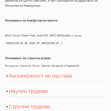
директор на ЦИРКО при МФС и бил Преседател на друштвото за
Механика на Македонија.
Познавање на компјутерски пакети:
Word
,
Excel
,
Power
Point
,
AutoCAD
,
MATLAB
/
Simulink
и слично
.
WINDOWS
95, 98, 2000,
XP
,
WINDOWS
NT
, 7
Познавање на странски јазици:
, Српски, Бугарски и Германски
Француски, Англиски, Руски
Show
Ангажираност во настава
Show
Научни трудови
Show
Стручни трудови