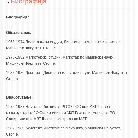
Hide
Биографија
НАСТАВЕН КАДАР
РЕДОВНИ ПРОФ.
Биографија:
ВОНРЕДНИ ПРОФ.
Образование:
ДОЦЕНТИ
1968-1974 Додипломски студии, Дипломиран машински инженер
АСИСТЕНТИ
Машински Факултет, Скопје.
ЛЕКТОРИ
1976-1982 Магистерски студии, Магистар по машински науки,
ЛАБОРАНТИ
Машински Факултет, Скопје.
ПЕНЗИОНИРАН КАДАР
1983-1986 Докторат, Доктор по машински науки, Машински Факултет,
Скопје.
IN MEMORIAM
СТУДИИ
Вработување:
1974-1987 Научен работник во РО ХЕПОС при МЗТ Главен
I ЦИКЛУС - ДОДИПЛОМСКИ
конструктор во РО Сопирачки при МЗТ Главен инженер во РО
II ЦИКЛУС - ПОСЛЕДИПЛОМСКИ
Сопирачки при МЗТ Шеф на контрола на МЗТ
1987-1989 Асистент, Институт за Механика, Машински Факултет,
III ЦИКЛУС - ДОКТОРСКИ
Скопје.
МЕЃУНАРОДНА РАЗМЕНА