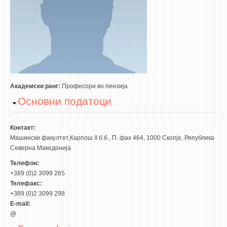
3DFindIT
WATERBRIDGING
CIRASIM
ENERGET
AIR QUALITY MODELLING
АКТИ
Академски ранг:
Професори во пензија
Hide
Основни податоци
АКТИ
ИНФОРМАЦИИ ОД ЈАВЕН КАРАКТЕР
Контакт:
АНКЕТИ И САМОЕВАЛУАЦИИ
Машински факултет,Карпош II б.б., П. фах 464, 1000 Скопје, Република
Северна Македонија
ЗАВРШНИ СМЕТКИ
Телефон:
+389 (0)2 3099 265
ТЕЛЕФОНСКИ ИМЕНИК
Телефакс:
ALUMNI MFS
+389 (0)2 3099 298
E-mail:
ИЗВЕСТУВАЊА
@