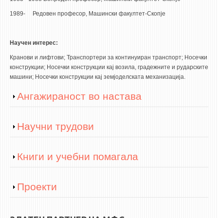
1989- Редовен професор, Машински факултет-Скопје
ЕКВИВАЛЕНЦИИ ОД СТАРИ СТУДИСКИ ПРОГРАМИ
ОГЛАСНА ТАБЛА
Научен интерес:
Кранови и лифтови; Транспортери за континуиран транспорт; Носечки
СООПШТЕНИЈА
конструкции; Носечки конструкции кај возила, градежните и рударските
СТУДЕНТСКА СЛУЖБА
машини; Носечки конструкции кај земјоделската механизација.
БИБЛИОТЕКА
Show
Ангажираност во настава
ДА ВИНЧИ МАГАЗИН
Show
Научни трудови
СТИПЕНДИИ/ПРАКСИ
СТИПЕНДИИ
Show
Книги и учебни помагала
ПРАКСИ
КОНТАКТ
Show
Проекти