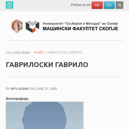
Skip to main content
SEAR
Search
Follow us on
МК
EN
FO
ДОМА
ЗА НАС
60 ГОДИНИ МФ
ЗА ФАКУЛТЕТОТ
HOME
» ГАВРИЛОСКИ ГАВРИЛО
YOU ARE HERE
ОРГАНИЗАЦИЈА
ГАВРИЛОСКИ ГАВРИЛО
НАУЧНА ДЕЈНОСТ
МАШИНСКО ИНЖЕНЕРСТВО - НАУЧНО СПИСАНИЕ
BY
MFS-ADMIN
ON JUNE 23, 2009
АПЛИКАТИВНА ДЕЈНОСТ
Фотографија:
МЕЃУНАРОДНА СОРАБОТКА
ERASMUS+
QIM-SEE