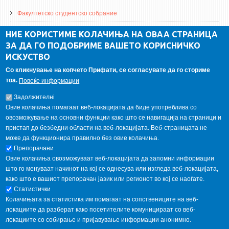
Факултетско студентско собрание
ДА Винчи магазин
НИЕ КОРИСТИМЕ КОЛАЧИЊА НА ОВАА СТРАНИЦА
ЗА ДА ГО ПОДОБРИМЕ ВАШЕТО КОРИСНИЧКО
Алумни асоцијација
ИСКУСТВО
Студентски пракси
Со кликнување на копчето Прифати, се согласувате да го сториме
тоа.
Повеќе информации
ГАЛЕРИЈА
Задолжителнi
Овие колачиња помагаат веб-локацијата да биде употреблива со
овозможување на основни функции како што се навигација на страници и
пристап до безбедни области на веб-локацијата. Веб-страницата не
може да функционира правилно без овие колачиња.
Препорачани
Овие колачиња овозможуваат веб-локацијата да запомни информации
што го менуваат начинот на кој се однесува или изгледа веб-локацијата,
како што е вашиот препорачан јазик или регионот во кој се наоѓате.
Статистички
Колачињата за статистика им помагаат на сопствениците на веб-
локациите да разберат како посетителите комуницираат со веб-
локациите со собирање и пријавување информации анонимно.