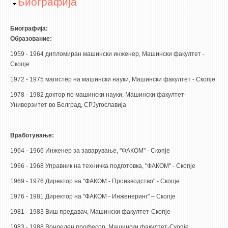
Hide
Биографија
НАСТАВЕН КАДАР
РЕДОВНИ ПРОФ.
Биографија:
Образование:
ВОНРЕДНИ ПРОФ.
1959 - 1964 дипломиран машински инженер, Машински факултет -
ДОЦЕНТИ
Скопје
АСИСТЕНТИ
1972 - 1975 магистер на машински науки, Машински факултет - Скопје
ЛЕКТОРИ
1978 - 1982 доктор по машински науки, Машински факултет-
ЛАБОРАНТИ
Универзитет во Белград, СРЈугославија
ПЕНЗИОНИРАН КАДАР
IN MEMORIAM
Вработување:
1964 - 1966 Инженер за заварување, "ФАКОМ" - Скопје
СТУДИИ
1966 - 1968 Управник на техничка подготовка, "ФАКОМ" - Скопје
I ЦИКЛУС - ДОДИПЛОМСКИ
1969 - 1976 Директор на "ФАКОМ - Производство" - Скопје
II ЦИКЛУС - ПОСЛЕДИПЛОМСКИ
1976 - 1981 Директор на "ФАКОМ - Инженеринг" – Скопје
III ЦИКЛУС - ДОКТОРСКИ
1981 - 1983 Виш предавач, Машински факултет-Скопје
1983 - 1988 Вонреден професор, Машински факултет-Скопје
МЕЃУНАРОДНА РАЗМЕНА