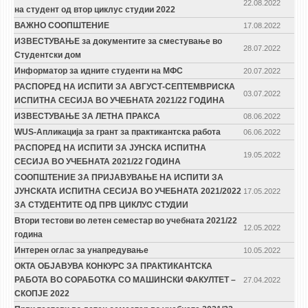
22.08.2022
на студент од втор циклус студии 2022
ВАЖНО СООПШТЕНИЕ
17.08.2022
ИЗВЕСТУВАЊЕ за документите за сместување во
28.07.2022
Студентски дом
Информатор за идните студенти на МФС
20.07.2022
РАСПОРЕД НА ИСПИТИ ЗА АВГУСТ-СЕПТЕМВРИСКА
03.07.2022
ИСПИТНА СЕСИЈА ВО УЧЕБНАТА 2021/22 ГОДИНА
ИЗВЕСТУВАЊЕ ЗА ЛЕТНА ПРАКСА
08.06.2022
WUS-Апликација за грант за практикантска работа
06.06.2022
РАСПОРЕД НА ИСПИТИ ЗА ЈУНСКА ИСПИТНА
19.05.2022
СЕСИЈА ВО УЧЕБНАТА 2021/22 ГОДИНА
СООПШТЕНИЕ ЗА ПРИЈАВУВАЊЕ НА ИСПИТИ ЗА
ЈУНСКАТА ИСПИТНА СЕСИЈА ВО УЧЕБНАТА 2021/2022
17.05.2022
ЗА СТУДЕНТИТЕ ОД ПРВ ЦИКЛУС СТУДИИ
Втори тестови во летен семестар во учебната 2021/22
12.05.2022
година
Интерен оглас за унапредување
10.05.2022
ОКТА ОБЈАВУВА КОНКУРС ЗА ПРАКТИКАНТСКА
РАБОТА ВО СОРАБОТКА СО МАШИНСКИ ФАКУЛТЕТ –
27.04.2022
СКОПЈЕ 2022