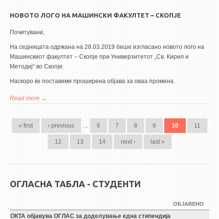
НОВОТО ЛОГО НА МАШИНСКИ ФАКУЛТЕТ – СКОПЈЕ
Почитувани,
На седницата одржана на 28.03.2019 беше изгласано новото лого на
Машинскиот факултет – Скопје при Универзитетот „Св. Кирил и
Методиј“ во Скопје.
Наскоро ќе поставиме проширена објава за оваа промена.
Read more
about Новото лого на Машински факултет – Скопје
PAGES
« first
‹ previous
…
6
7
8
9
10
11
12
13
14
next ›
last »
ОГЛАСНА ТАБЛА - СТУДЕНТИ
ОБЈАВЕНО
ОКТА објавува ОГЛАС за доделување една стипендија