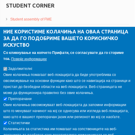
STUDENT CORNER
Student assembly of FME
Da Vinci Magazinne
НИЕ КОРИСТИМЕ КОЛАЧИЊА НА ОВАА СТРАНИЦА
ЗА ДА ГО ПОДОБРИМЕ ВАШЕТО КОРИСНИЧКО
Alumni association
ИСКУСТВО
Student internship
Со кликнување на копчето Прифати, се согласувате да го сториме
тоа.
Повеќе информации
GALLERY
Задолжителнi
Овие колачиња помагаат веб-локацијата да биде употреблива со
овозможување на основни функции како што се навигација на страници и
пристап до безбедни области на веб-локацијата. Веб-страницата не
може да функционира правилно без овие колачиња.
Препорачани
Овие колачиња овозможуваат веб-локацијата да запомни информации
што го менуваат начинот на кој се однесува или изгледа веб-локацијата,
како што е вашиот препорачан јазик или регионот во кој се наоѓате.
Статистички
Колачињата за статистика им помагаат на сопствениците на веб-