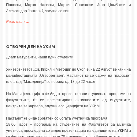
Попоски, Марко Насески, Мартин Спасовски Игор Џамбаски и
Александар Јанковиќ, заедно со вон.
Read more
about Уште еден голем успех на нашите студенти
ОТВОРЕН ДЕН НА УКИМ
Драги матуранти, наши идни студенти,
Универзитетот „Св. Кирил и Методиј“ во Скопје, на 22 Август ве кани на
манифестацијата „Отворен ден“. Настанот ќе се одржи на градскиот
плоштад "Македонија" во период од 18 до 22 часот.
На Манифестацијата ќе бидат презентирани студиските програми на
факултетите, ќе се презентираат активностите од студентите,
центрите за кариера, алумни асоцијацијата на УКИМ.
Настанот ќе биде збогатен со богата уметничка програма:
18,00 часот – програма на студентите на Факултетот за музичка
уметност, проследена со видео презентација на единиците на УКИМ и
со филмот подготвен по повод 70-годишнината на Универзитетот