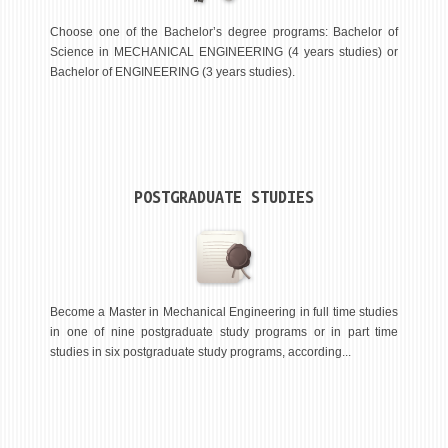
ASSOCIATE PROFESSORS
ASSISTANT PROFESSORS
Choose one of the Bachelor’s degree programs: Bachelor of
Science in MECHANICAL ENGINEERING (4 years studies) or
ASSISTANTS
Bachelor of ENGINEERING (3 years studies).
LECTORS
RETIRED STAFF
IN MEMORIAM
POSTGRADUATE STUDIES
STUDIES
UNDERGRADUATE
POSTGRADUATE
PHD
Become a Master in Mechanical Engineering in full time studies
in one of nine postgraduate study programs or in part time
INTERNATIONAL EXCHANGE
studies in six postgraduate study programs, according...
BULLETIN BOARD
ANNOUNCEMENTS