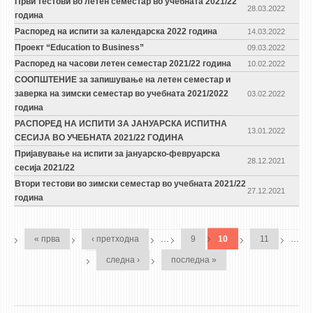
Први тестови во летен семестар во учебната 2021/22
28.03.2022
година
Распоред на испити за календарска 2022 година
14.03.2022
Проект “Education to Business”
09.03.2022
Распоред на часови летен семестар 2021/22 година
10.02.2022
СООПШТЕНИЕ за запишување на летен семестар и
заверка на зимски семестар во учебната 2021/2022
03.02.2022
година
РАСПОРЕД НА ИСПИТИ ЗА ЈАНУАРСКА ИСПИТНА
13.01.2022
СЕСИЈА ВО УЧЕБНАТА 2021/22 ГОДИНА
Пријавување на испити за јануарско-февруарска
28.12.2021
сесија 2021/22
Втори тестови во зимски семестар во учебната 2021/22
27.12.2021
година
PAGES
« прва
‹ претходна
…
9
10
11
…
следна ›
последна »