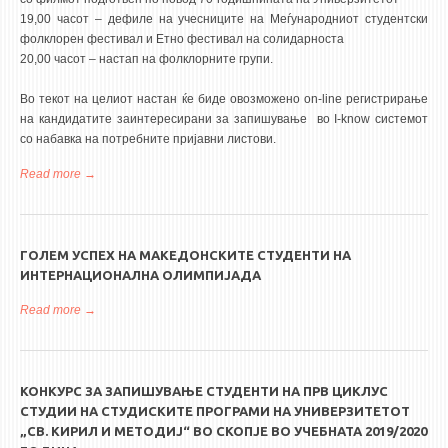
19,00 часот – дефиле на учесниците на Меѓународниот студентски
фолклорен фестивал и Етно фестивал на солидарноста
20,00 часот – настап на фолклорните групи.
Во текот на целиот настан ќе биде овозможено on-line регистрирање
на кандидатите заинтересирани за запишување во I-know системот
со набавка на потребните пријавни листови.
Read more
about Отворен ден на УКИМ
ГОЛЕМ УСПЕХ НА МАКЕДОНСКИТЕ СТУДЕНТИ НА
ИНТЕРНАЦИОНАЛНА ОЛИМПИЈАДА
Read more
about ГОЛЕМ УСПЕХ НА МАКЕДОНСКИТЕ СТУДЕНТИ НА
ИНТЕРНАЦИОНАЛНА ОЛИМПИЈАДА
КОНКУРС ЗА ЗАПИШУВАЊЕ СТУДЕНТИ НА ПРВ ЦИКЛУС
СТУДИИ НА СТУДИСКИТЕ ПРОГРАМИ НА УНИВЕРЗИТЕТОТ
„СВ. КИРИЛ И МЕТОДИЈ“ ВО СКОПЈЕ ВО УЧЕБНАТА 2019/2020