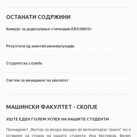
ОСТАНАТИ СОДРЖИНИ
Конкурс за доделување стипендии ERASMUS+
Резултати од анкети/самоевалуација
Студентска служба
Систем за менаџмент на квалитет
МАШИНСКИ ФАКУЛТЕТ - СКОПЈЕ
УШТЕ ЕДЕН ГОЛЕМ УСПЕХ НА НАШИТЕ СТУДЕНТИ
Пронајдокот „Филтер за воздух вграден во велосипедско тркало“ кој е
остварен од страна на нашите студенти: Ина Крстевска, Филип