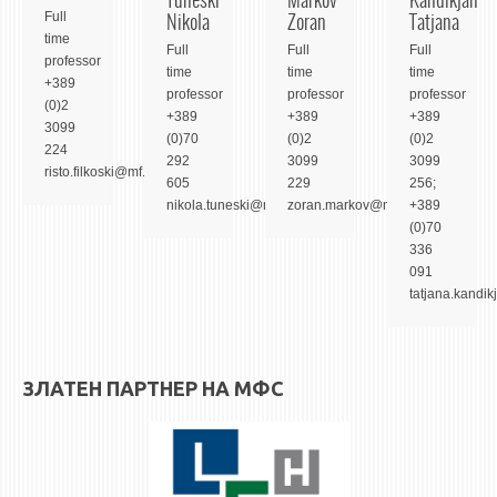
ASSOCIATE PROFESSORS
Nikola
Zoran
Tatjana
Full
ASSISTANT PROFESSORS
time
Full
Full
Full
professor
ASSISTANTS
time
time
time
+389
professor
professor
professor
LECTORS
(0)2
+389
+389
+389
3099
(0)70
(0)2
(0)2
RETIRED STAFF
224
292
3099
3099
risto.filkoski@mf.edu.mk
IN MEMORIAM
605
229
256;
nikola.tuneski@mf.edu.mk
zoran.markov@mf.edu.mk
+389
STUDIES
(0)70
336
091
UNDERGRADUATE
tatjana.kandi
POSTGRADUATE
PHD
INTERNATIONAL EXCHANGE
ЗЛАТЕН ПАРТНЕР НА МФС
BULLETIN BOARD
ANNOUNCEMENTS