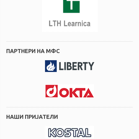
STUDENT ISSUES
LIBRARY
DA VINCI MAGAZINE
CONTACT
NOTIFICATIONS
ПАРТНЕРИ НА МФС
НАШИ ПРИЈАТЕЛИ