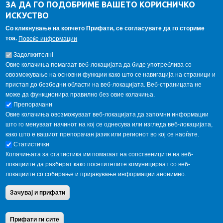
ЗА ДА ГО ПОДОБРИМЕ ВАШЕТО КОРИСНИЧКО
Alumni association
ИСКУСТВО
Student internship
Со кликнување на копчето Прифати, се согласувате да го сториме
тоа.
Повеќе информации
GALLERY
Задолжителнi
Овие колачиња помагаат веб-локацијата да биде употреблива со
овозможување на основни функции како што се навигација на страници и
пристап до безбедни области на веб-локацијата. Веб-страницата не
може да функционира правилно без овие колачиња.
Препорачани
Овие колачиња овозможуваат веб-локацијата да запомни информации
што го менуваат начинот на кој се однесува или изгледа веб-локацијата,
како што е вашиот препорачан јазик или регионот во кој се наоѓате.
Статистички
Колачињата за статистика им помагаат на сопствениците на веб-
локациите да разберат како посетителите комуницираат со веб-
локациите со собирање и пријавување информации анонимно.
Copyright © 2013 Garnet All Rights Reserved. Designed by
weebpal.com
.
Зачувај и прифати
Powered by
VapourApps
Home
Contact Us
Terms condition
Privacy Policy
Прифати ги сите