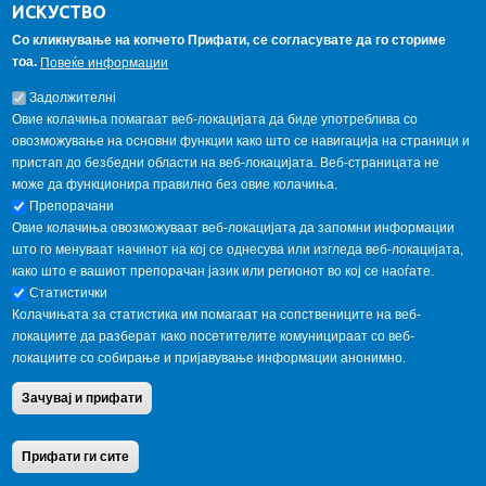
ИСКУСТВО
Student internship
Со кликнување на копчето Прифати, се согласувате да го сториме
тоа.
Повеќе информации
GALLERY
Задолжителнi
Овие колачиња помагаат веб-локацијата да биде употреблива со
овозможување на основни функции како што се навигација на страници и
пристап до безбедни области на веб-локацијата. Веб-страницата не
може да функционира правилно без овие колачиња.
Препорачани
Овие колачиња овозможуваат веб-локацијата да запомни информации
што го менуваат начинот на кој се однесува или изгледа веб-локацијата,
како што е вашиот препорачан јазик или регионот во кој се наоѓате.
Статистички
Колачињата за статистика им помагаат на сопствениците на веб-
локациите да разберат како посетителите комуницираат со веб-
локациите со собирање и пријавување информации анонимно.
Copyright © 2013 Garnet All Rights Reserved. Designed by
weebpal.com
.
Зачувај и прифати
Powered by
VapourApps
Home
Contact Us
Terms condition
Privacy Policy
Прифати ги сите