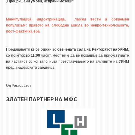
ASSOCIATE PROFESSORS
„
Пребришани умови, испрани мозоци
“
ASSISTANT PROFESSORS
ASSISTANTS
Манипулација, индоктринација, лажни вести и современ
популизам: правото на слободна мисла во невро-технолошката,
LECTORS
пост-фактичка ера
RETIRED STAFF
IN MEMORIAM
Предавањето ќе се одржи во
свечената сала на Ректоратот на УКИМ
,
со почеток во
11:00
часот. Чест ни е да ве поканиме да присуствувате
STUDIES
на настанот со кој започнува претставувањето на алумните на УКИМ
пред академската заедница.
UNDERGRADUATE
POSTGRADUATE
Од Ректоратот
PHD
ЗЛАТЕН ПАРТНЕР НА МФС
INTERNATIONAL EXCHANGE
BULLETIN BOARD
ANNOUNCEMENTS