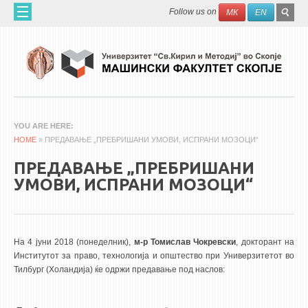
Skip to main content
SEAR
Search
Follow us on
МК
EN
FO
HOME
ABOUT US
60 YEARS MF
ABOUT THE FACULTY
YOU ARE HERE
HOME
ORGANIZATION
» ПРЕДАВАЊЕ „ПРЕБРИШАНИ УМОВИ, ИСПРАНИ МОЗОЦИ“
SCIENTIFIC ACTIVITIES
ПРЕДАВАЊЕ „ПРЕБРИШАНИ
УМОВИ, ИСПРАНИ МОЗОЦИ“
APPLIED ACTIVITES
DOCUMENTS
PHONE BOOK
На 4 јуни 2018 (понеделник),
м-р Томислав Чокревски
, докторант на
Институтот за право, технологија и општество при Универзитетот во
ACADEMIC STAFF
Тилбург (Холандија) ќе одржи предавање под наслов:
PROFESSORS