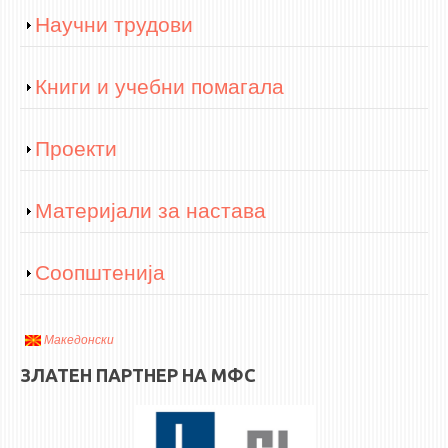
Show
Научни трудови
Show
Книги и учебни помагала
Show
Проекти
Show
Материјали за настава
Show
Соопштенија
Македонски
ЗЛАТЕН ПАРТНЕР НА МФС