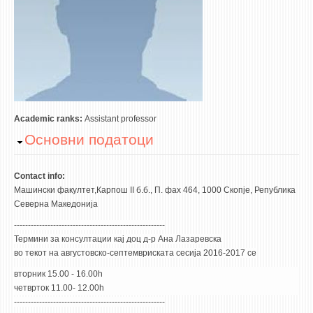
ASSOCIATE PROFESSORS
ASSISTANT PROFESSORS
ASSISTANTS
LECTORS
RETIRED STAFF
IN MEMORIAM
Academic ranks:
Assistant professor
Hide
Основни податоци
STUDIES
UNDERGRADUATE
Contact info:
Машински факултет,Карпош II б.б., П. фах 464, 1000 Скопје, Република
POSTGRADUATE
Северна Македонија
PHD
------------------------------------------------------
INTERNATIONAL EXCHANGE
Термини за консултации кај доц д-р Ана Лазаревска
во текот на августовско-септемвриската сесија 2016-2017 се
BULLETIN BOARD
вторник 15.00 - 16.00h
четврток 11.00- 12.00h
ANNOUNCEMENTS
------------------------------------------------------