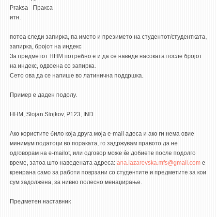
Praksa - Пракса
итн.
потоа следи запирка, па името и презимето на студентот/студентката,
запирка, бројот на индекс
За предметот HHM потребно е и да се наведе насоката после бројот
на индекс, одвоена со запирка.
Сето ова да се напише во латинична поддршка.
Пример е даден подолу.
HHM, Stojan Stojkov, P123, IND
Ако користите било која друга моја e-mail адеса и ако ги нема овие
минимум податоци во пораката, го задржувам правото да не
одговорам на e-mailot, или одговор може ќе добиете после подолго
време, затоа што наведената адреса:
ana.lazarevska.mfs@gmail.com
е
креирана само за работи поврзани со студентите и предметите за кои
сум задолжена, за нивно полесно менаџирање.
Предметен наставник