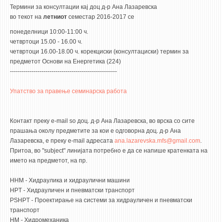
STUDENT ISSUES
Термини за консултации кај доц д-р Ана Лазаревска
во текот на
летниот
семестар 2016-2017 се
LIBRARY
понеделници 10:00-11:00 ч.
DA VINCI MAGAZINE
четвртоци 15.00 - 16.00 ч.
четвртоци 16.00-18.00 ч. корекциски (консултациски) термин за
CONTACT
предметот Основи на Енергетика (224)
------------------------------------------------------
NOTIFICATIONS
Упатство за правење семинарска работа
Контакт преку e-mail so доц. д-р Ана Лазаревска, во врска со сите
прашања околу предметите за кои е одговорна доц. д-р Ана
Лазаревска, е преку e-mail адресата
ana.lazarevska.mfs@gmail.com
.
Притоа, во "subject" линијата потребно е да се напише кратенката на
името на предметот, на пр.
HHM - Хидраулика и хидраулични машини
HPT - Хидрауличен и пневматски транспорт
PSHPT - Проектирање на системи за хидрауличен и пневматски
транспорт
HM - Хидромеханика