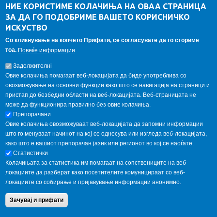
Da Vinci Magazinne
НИЕ КОРИСТИМЕ КОЛАЧИЊА НА ОВАА СТРАНИЦА
ЗА ДА ГО ПОДОБРИМЕ ВАШЕТО КОРИСНИЧКО
Alumni association
ИСКУСТВО
Student internship
Со кликнување на копчето Прифати, се согласувате да го сториме
тоа.
Повеќе информации
GALLERY
Задолжителнi
Овие колачиња помагаат веб-локацијата да биде употреблива со
овозможување на основни функции како што се навигација на страници и
пристап до безбедни области на веб-локацијата. Веб-страницата не
може да функционира правилно без овие колачиња.
Препорачани
Овие колачиња овозможуваат веб-локацијата да запомни информации
што го менуваат начинот на кој се однесува или изгледа веб-локацијата,
како што е вашиот препорачан јазик или регионот во кој се наоѓате.
Статистички
Колачињата за статистика им помагаат на сопствениците на веб-
локациите да разберат како посетителите комуницираат со веб-
локациите со собирање и пријавување информации анонимно.
Copyright © 2013 Garnet All Rights Reserved. Designed by
weebpal.com
.
Зачувај и прифати
Powered by
VapourApps