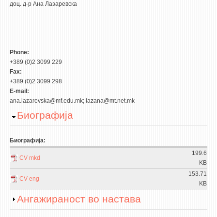
доц. д-р Ана Лазаревска
Phone:
+389 (0)2 3099 229
Fax:
+389 (0)2 3099 298
E-mail:
ana.lazarevska@mf.edu.mk; lazana@mt.net.mk
Hide
Биографија
Биографија:
199.6
CV mkd
KB
153.71
CV eng
KB
Show
Ангажираност во настава