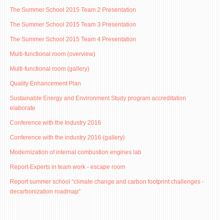
ASSOCIATE PROFESSORS
The Summer School 2015 Team 2 Presentation
ASSISTANT PROFESSORS
The Summer School 2015 Team 3 Presentation
ASSISTANTS
The Summer School 2015 Team 4 Presentation
LECTORS
Multi-functional room (overview)
RETIRED STAFF
Multi-functional room (gallery)
IN MEMORIAM
Quality Enhancement Plan
Sustainable Energy and Environment Study program accreditation
STUDIES
elaborate
UNDERGRADUATE
Conference with the Industry 2016
POSTGRADUATE
Conference with the industry 2016 (gallery)
PHD
Modernization of internal combustion engines lab
INTERNATIONAL EXCHANGE
Report-Experts in team work - escape room
Report summer school “climate change and carbon footprint challenges -
BULLETIN BOARD
decarbonization roadmap”
ANNOUNCEMENTS