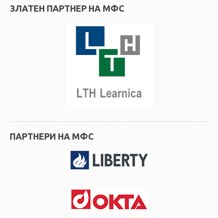
STUDENT ISSUES
ЗЛАТЕН ПАРТНЕР НА МФС
LIBRARY
DA VINCI MAGAZINE
CONTACT
NOTIFICATIONS
ПАРТНЕРИ НА МФС