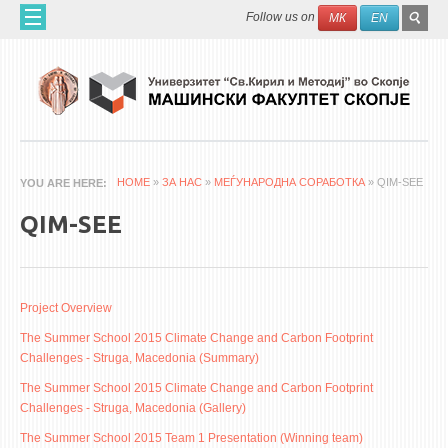
Skip to main content
SEAR
Search
Follow us on
МК
EN
FO
HOME
ABOUT US
60 YEARS MF
ABOUT THE FACULTY
HOME
»
ЗА НАС
»
МЕЃУНАРОДНА СОРАБОТКА
» QIM-SEE
YOU ARE HERE
ORGANIZATION
QIM-SEE
SCIENTIFIC ACTIVITIES
APPLIED ACTIVITES
DOCUMENTS
Project Overview
PHONE BOOK
The Summer School 2015 Climate Change and Carbon Footprint
Challenges - Struga, Macedonia (Summary)
ACADEMIC STAFF
The Summer School 2015 Climate Change and Carbon Footprint
Challenges - Struga, Macedonia (Gallery)
PROFESSORS
The Summer School 2015 Team 1 Presentation (Winning team)