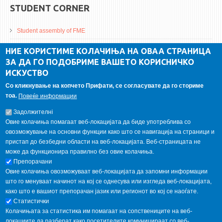
STUDENT CORNER
Student assembly of FME
Da Vinci Magazinne
НИЕ КОРИСТИМЕ КОЛАЧИЊА НА ОВАА СТРАНИЦА
ЗА ДА ГО ПОДОБРИМЕ ВАШЕТО КОРИСНИЧКО
Alumni association
ИСКУСТВО
Student internship
Со кликнување на копчето Прифати, се согласувате да го сториме
тоа.
Повеќе информации
GALLERY
Задолжителнi
Овие колачиња помагаат веб-локацијата да биде употреблива со
овозможување на основни функции како што се навигација на страници и
пристап до безбедни области на веб-локацијата. Веб-страницата не
може да функционира правилно без овие колачиња.
Препорачани
Овие колачиња овозможуваат веб-локацијата да запомни информации
што го менуваат начинот на кој се однесува или изгледа веб-локацијата,
како што е вашиот препорачан јазик или регионот во кој се наоѓате.
Статистички
Колачињата за статистика им помагаат на сопствениците на веб-
локациите да разберат како посетителите комуницираат со веб-