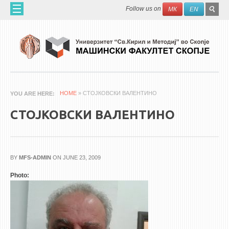
Skip to main content
SEAR
Search
Follow us on
МК
EN
FO
HOME
ABOUT US
60 YEARS MF
ABOUT THE FACULTY
HOME
» СТОЈКОВСКИ ВАЛЕНТИНО
YOU ARE HERE
ORGANIZATION
СТОЈКОВСКИ ВАЛЕНТИНО
SCIENTIFIC ACTIVITIES
APPLIED ACTIVITES
DOCUMENTS
BY
MFS-ADMIN
ON JUNE 23, 2009
PHONE BOOK
Photo:
ACADEMIC STAFF
PROFESSORS