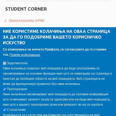
STUDENT CORNER
Student assembly of FME
Da Vinci Magazinne
НИЕ КОРИСТИМЕ КОЛАЧИЊА НА ОВАА СТРАНИЦА
ЗА ДА ГО ПОДОБРИМЕ ВАШЕТО КОРИСНИЧКО
Alumni association
ИСКУСТВО
Student internship
Со кликнување на копчето Прифати, се согласувате да го сториме
тоа.
Повеќе информации
GALLERY
Задолжителнi
Овие колачиња помагаат веб-локацијата да биде употреблива со
овозможување на основни функции како што се навигација на страници и
пристап до безбедни области на веб-локацијата. Веб-страницата не
може да функционира правилно без овие колачиња.
Препорачани
Овие колачиња овозможуваат веб-локацијата да запомни информации
што го менуваат начинот на кој се однесува или изгледа веб-локацијата,
како што е вашиот препорачан јазик или регионот во кој се наоѓате.
Статистички
Колачињата за статистика им помагаат на сопствениците на веб-