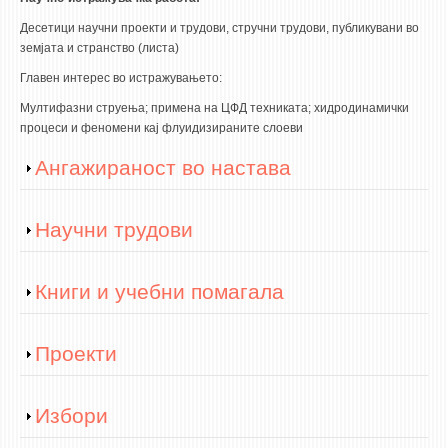
Десетици научни проекти и трудови, стручни трудови, публикувани во
земјата и странство (листа)
Главен интерес во истражувањето:
Мултифазни струења; примена на ЦФД техниката; хидродинамички
процеси и феномени кај флуидизираните слоеви
Show
Ангажираност во настава
Show
Научни трудови
Show
Книги и учебни помагала
Show
Проекти
Show
Избори