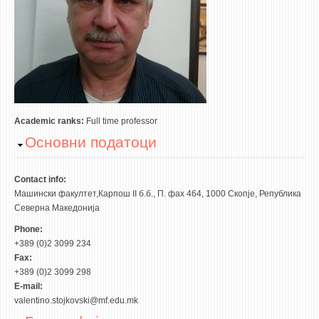
ASSOCIATE PROFESSORS
ASSISTANT PROFESSORS
ASSISTANTS
LECTORS
RETIRED STAFF
IN MEMORIAM
Academic ranks:
Full time professor
Hide
Основни податоци
STUDIES
UNDERGRADUATE
Contact info:
Машински факултет,Карпош II б.б., П. фах 464, 1000 Скопје, Република
POSTGRADUATE
Северна Македонија
PHD
Phone:
INTERNATIONAL EXCHANGE
+389 (0)2 3099 234
Fax:
+389 (0)2 3099 298
BULLETIN BOARD
E-mail:
valentino.stojkovski@mf.edu.mk
ANNOUNCEMENTS