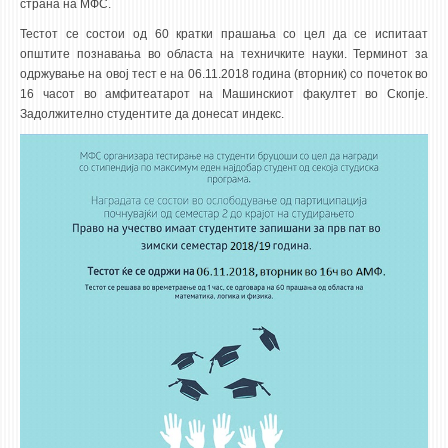
ASSOCIATE PROFESSORS
страна на МФС.
ASSISTANT PROFESSORS
Тестот се состои од 60 кратки прашања со цел да се испитаат
општите познавања во областа на техничките науки. Терминот за
ASSISTANTS
одржување на овој тест е на 06.11.2018 година (вторник) со почеток во
16 часот во амфитеатарот на Машинскиот факултет во Скопје.
LECTORS
Задолжително студентите да донесат индекс.
RETIRED STAFF
IN MEMORIAM
STUDIES
UNDERGRADUATE
POSTGRADUATE
PHD
INTERNATIONAL EXCHANGE
BULLETIN BOARD
ANNOUNCEMENTS