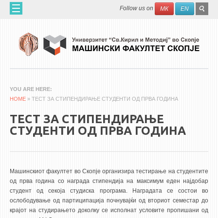
Skip to main content
SEAR
Search
Follow us on
МК
EN
FO
HOME
ABOUT US
60 YEARS MF
ABOUT THE FACULTY
YOU ARE HERE
HOME
ORGANIZATION
» ТЕСТ ЗА СТИПЕНДИРАЊЕ СТУДЕНТИ ОД ПРВА ГОДИНА
SCIENTIFIC ACTIVITIES
ТЕСТ ЗА СТИПЕНДИРАЊЕ
СТУДЕНТИ ОД ПРВА ГОДИНА
APPLIED ACTIVITES
DOCUMENTS
PHONE BOOK
Машинскиот факултет во Скопје организира тестирање на студентите
од прва година со награда стипендија на максимум еден најдобар
ACADEMIC STAFF
студент од секоја студиска програма. Наградата се состои во
ослободување од партиципација почнувајќи од вториот семестар до
PROFESSORS
крајот на студирањето доколку се исполнат условите пропишани од