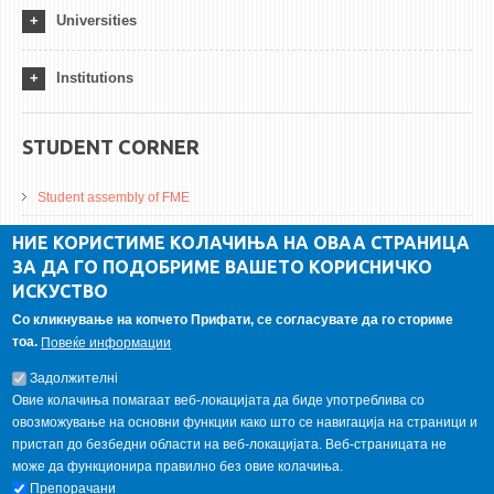
Universities
Institutions
STUDENT CORNER
Student assembly of FME
Da Vinci Magazinne
НИЕ КОРИСТИМЕ КОЛАЧИЊА НА ОВАА СТРАНИЦА
ЗА ДА ГО ПОДОБРИМЕ ВАШЕТО КОРИСНИЧКО
Alumni association
ИСКУСТВО
Student internship
Со кликнување на копчето Прифати, се согласувате да го сториме
тоа.
Повеќе информации
GALLERY
Задолжителнi
Овие колачиња помагаат веб-локацијата да биде употреблива со
овозможување на основни функции како што се навигација на страници и
пристап до безбедни области на веб-локацијата. Веб-страницата не
може да функционира правилно без овие колачиња.
Препорачани