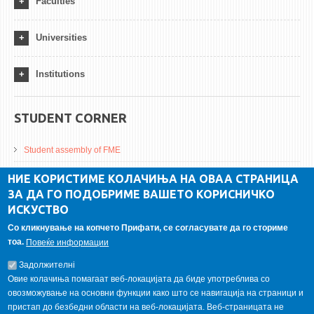
Faculties
Universities
Institutions
STUDENT CORNER
Student assembly of FME
Da Vinci Magazinne
НИЕ КОРИСТИМЕ КОЛАЧИЊА НА ОВАА СТРАНИЦА
ЗА ДА ГО ПОДОБРИМЕ ВАШЕТО КОРИСНИЧКО
Alumni association
ИСКУСТВО
Student internship
Со кликнување на копчето Прифати, се согласувате да го сториме
тоа.
Повеќе информации
GALLERY
Задолжителнi
Овие колачиња помагаат веб-локацијата да биде употреблива со
овозможување на основни функции како што се навигација на страници и
пристап до безбедни области на веб-локацијата. Веб-страницата не