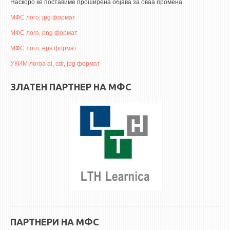
ASSOCIATE PROFESSORS
Наскоро ќе поставиме проширена објава за оваа промена.
ASSISTANT PROFESSORS
МФС лого, jpg формат
ASSISTANTS
МФС лого, png формат
МФС лого, eps формат
LECTORS
УКИМ логоа ai, cdr, jpg формат
RETIRED STAFF
IN MEMORIAM
ЗЛАТЕН ПАРТНЕР НА МФС
STUDIES
UNDERGRADUATE
POSTGRADUATE
PHD
INTERNATIONAL EXCHANGE
BULLETIN BOARD
ПАРТНЕРИ НА МФС
ANNOUNCEMENTS