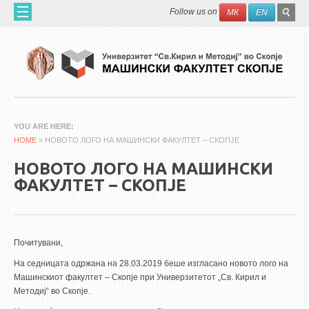
Skip to main content
SEAR
Search
Follow us on
МК
EN
FO
HOME
ABOUT US
60 YEARS MF
ABOUT THE FACULTY
YOU ARE HERE
HOME
ORGANIZATION
» НОВОТО ЛОГО НА МАШИНСКИ ФАКУЛТЕТ – СКОПЈЕ
SCIENTIFIC ACTIVITIES
НОВОТО ЛОГО НА МАШИНСКИ
ФАКУЛТЕТ – СКОПЈЕ
APPLIED ACTIVITES
DOCUMENTS
PHONE BOOK
Почитувани,
ACADEMIC STAFF
На седницата одржана на 28.03.2019 беше изгласано новото лого на
Машинскиот факултет – Скопје при Универзитетот „Св. Кирил и
PROFESSORS
Методиј“ во Скопје.