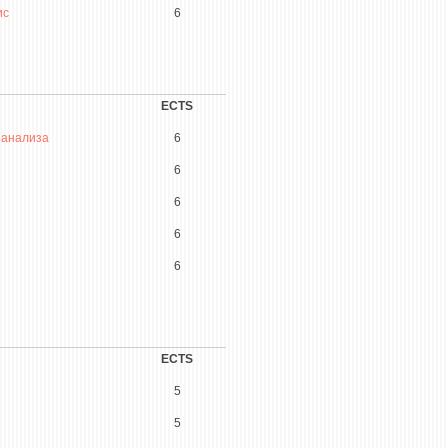
ис
6
ECTS
 анализа
6
6
6
6
6
ECTS
5
5