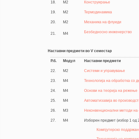
18.
М2
Конструирање
19.
М2
Термодинамика
20.
М2
Механика на флуиди
Безбедносно инженерство
21.
М4
Наставни предмети во V семестар
Р.б.
Модул
Наставни предмети
22.
М2
Системи и управување
23.
М4
Технологија на обработка со 
24.
М4
Основи на теорија на режење
25.
М4
Автоматизавија во производст
26.
М3
Неконвенционални методи на 
27.
М4
Изборен предмет (избор 1 од 
Компјутерско поддржан