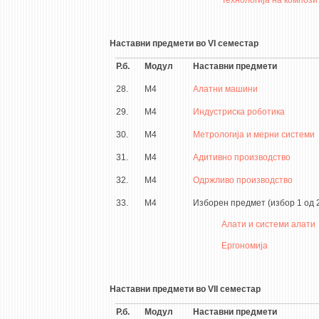
Технологија на компози
Наставни предмети во VI семестар
Р.б.
Модул
Наставни предмети
28.
М4
Алатни машини
29.
М4
Индустриска роботика
30.
М4
Метрологија и мерни системи
31.
М4
Адитивно производство
32.
М4
Одржливо производство
33.
М4
Изборен предмет (избор 1 од 
Алати и системи алати
Ергономија
Наставни предмети во VII семестар
Р.б.
Модул
Наставни предмети