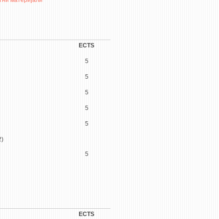
тни материјали
ECTS
5
5
5
5
5
2)
5
ECTS