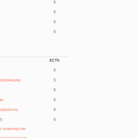
5
5
5
5
ECTS
5
деформација
5
5
во
5
обработка
5
2)
5
о инженерство