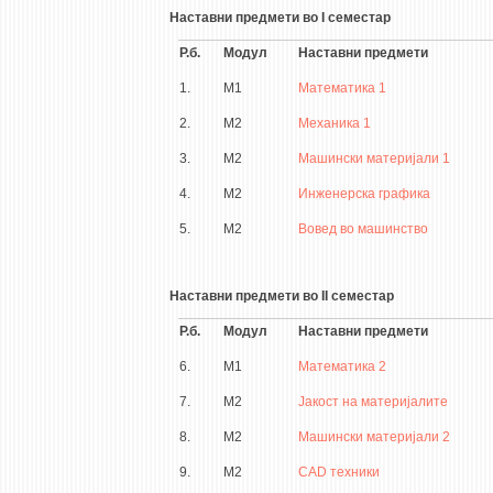
Наставни предмети во I семестар
Р.б.
Модул
Наставни предмети
1.
М1
Математика 1
2.
М2
Механика 1
3.
М2
Машински материјали 1
4.
М2
Инженерска графика
5.
М2
Вовед во машинство
Наставни предмети во II семестар
Р.б.
Модул
Наставни предмети
6.
М1
Математика 2
7.
М2
Јакост на материјалите
8.
М2
Машински материјали 2
9.
М2
CAD техники