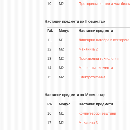
10.
М2
Претприемништво и мал бизн
Наставни предмети во III семестар
Р.б.
Модул
Наставни предмети
11.
М1
Линеарна алгебра и векторска
12.
М2
Механика 2
13.
М2
Производни технологии
14.
М2
Машински елементи
15.
М2
Електротехника
Наставни предмети во IV семестар
Р.б.
Модул
Наставни предмети
16.
М1
Компјутерски вештини
17.
М2
Механика 3