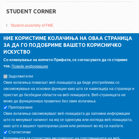
STUDENT CORNER
Student assembly of FME
Da Vinci Magazinne
НИЕ КОРИСТИМЕ КОЛАЧИЊА НА ОВАА СТРАНИЦА
ЗА ДА ГО ПОДОБРИМЕ ВАШЕТО КОРИСНИЧКО
Alumni association
ИСКУСТВО
Student internship
Со кликнување на копчето Прифати, се согласувате да го сториме
тоа.
Повеќе информации
GALLERY
Задолжителнi
Овие колачиња помагаат веб-локацијата да биде употреблива со
овозможување на основни функции како што се навигација на страници и
пристап до безбедни области на веб-локацијата. Веб-страницата не
може да функционира правилно без овие колачиња.
Препорачани
Овие колачиња овозможуваат веб-локацијата да запомни информации
што го менуваат начинот на кој се однесува или изгледа веб-локацијата,
како што е вашиот препорачан јазик или регионот во кој се наоѓате.
Статистички
Колачињата за статистика им помагаат на сопствениците на веб-