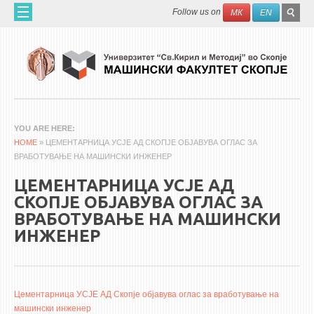
Skip to main content
SEAR
Search
Follow us on
МК
EN
FO
HOME
ABOUT US
60 YEARS MF
ABOUT THE FACULTY
YOU ARE HERE
HOME
ORGANIZATION
» ЦЕМЕНТАРНИЦА УСЈЕ АД СКОПЈЕ ОБЈАВУВА ОГЛАС ЗА
ВРАБОТУВАЊЕ НА МАШИНСКИ ИНЖЕНЕР
SCIENTIFIC ACTIVITIES
ЦЕМЕНТАРНИЦА УСЈЕ АД
APPLIED ACTIVITES
СКОПЈЕ ОБЈАВУВА ОГЛАС ЗА
DOCUMENTS
ВРАБОТУВАЊЕ НА МАШИНСКИ
PHONE BOOK
ИНЖЕНЕР
ACADEMIC STAFF
PROFESSORS
Цементарница УСЈЕ АД Скопје објавува оглас за вработување на
машински инженер