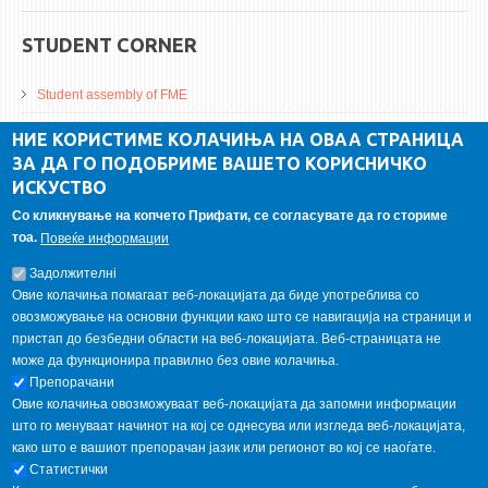
STUDENT CORNER
Student assembly of FME
Da Vinci Magazinne
НИЕ КОРИСТИМЕ КОЛАЧИЊА НА ОВАА СТРАНИЦА
ЗА ДА ГО ПОДОБРИМЕ ВАШЕТО КОРИСНИЧКО
Alumni association
ИСКУСТВО
Student internship
Со кликнување на копчето Прифати, се согласувате да го сториме
тоа.
Повеќе информации
GALLERY
Задолжителнi
Овие колачиња помагаат веб-локацијата да биде употреблива со
овозможување на основни функции како што се навигација на страници и
пристап до безбедни области на веб-локацијата. Веб-страницата не
може да функционира правилно без овие колачиња.
Препорачани
Овие колачиња овозможуваат веб-локацијата да запомни информации
што го менуваат начинот на кој се однесува или изгледа веб-локацијата,
како што е вашиот препорачан јазик или регионот во кој се наоѓате.
Статистички