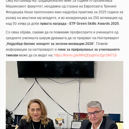
Овој натпревар кој традиционално веќе 18 години го организира
STUDENT ISSUES
Машинскиот факултет, неодамна од страна на Европската Тренинг
Фондација беше препознаен како најдобра практика за 2025 година за
LIBRARY
развој на вештини кај младите, и во конкуренција на 250 апликации од
DA VINCI MAGAZINE
над 50 земја ја доби
првата награда - ETF Green Skills Awards 2025
.
Со оваа објава, сакаме да ги повикаме професорите и учениците од
CONTACT
средните училишта ширум државата да се пријават на Натпреварот
„
Најдобар бизнис концепт за зелени иновации 2026
“. Повеќе
NOTIFICATIONS
информации за натпреварот и
линк за пријавување за училишните
тимови
може да се видат на:
https://forms.gle/MhQDpghhnZgnSM716