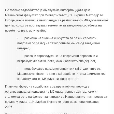
ASSOCIATE PROFESSORS
ASSISTANT PROFESSORS
Со големо задоволство ја објавуваме информацијата дека
Машинскиот факултет при Универзитетот „Св. Кирил и Методиј“ во
ASSISTANTS
Скопје, вчера потпиша меморандум за разбирање со М6 едукативниот
LECTORS
центар со кој се поставуваат темелите за заедничка соработка на
повеќе полиња, вклучувајќи:
RETIRED STAFF
- размена на знаења и искуства во разни сегменти
IN MEMORIAM
поврзани со развој на технологиите кои се од заеднички
интерес,
STUDIES
- развој и спроведување на современи образовни и
истражувачки активности, како и апликативна дејност,
UNDERGRADUATE
-
подобрување на компетенциите и кај студентите од
POSTGRADUATE
Машинскиот факултет, но и кај вработените од фирмите кои
PHD
соработуваат со М6 едукативниот центар.
INTERNATIONAL EXCHANGE
Главниот фокус на соработката за претстојниот период е
организациската поддршка на М6 едукативниот центар, како и
зголемувањето на фондот за награди за
Националниот натпревар за
BULLETIN BOARD
средни училишта „Најдобар бизнис концепт за зелени иновации
2026“.
ANNOUNCEMENTS