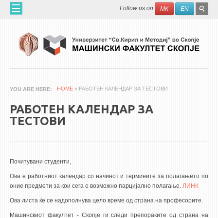
Skip to main content
SEAR
Search
Follow us on
МК
EN
FO
HOME
ABOUT US
60 YEARS MF
ABOUT THE FACULTY
HOME
» РАБОТЕН КАЛЕНДАР ЗА ТЕСТОВИ
YOU ARE HERE
ORGANIZATION
РАБОТЕН КАЛЕНДАР ЗА
SCIENTIFIC ACTIVITIES
ТЕСТОВИ
APPLIED ACTIVITES
DOCUMENTS
PHONE BOOK
Почитувани студенти,
Ова е
работ
ниот
календар со начинот и термините за полагањето по
ACADEMIC STAFF
оние предмети за кои сега е возможно парцијално полагање.
ЛИНК
Ова листа ќе се надополнува цело време од страна на професорите.
PROFESSORS
Машинскиот факултет - Скопје ги следи препораките од страна на