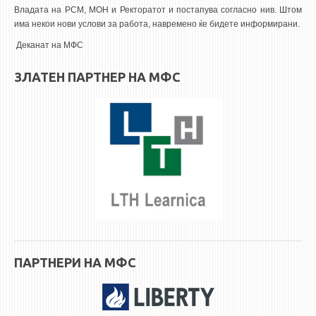
ASSOCIATE PROFESSORS
Владата на РСМ, МОН и Ректоратот и постапува согласно нив. Штом
ASSISTANT PROFESSORS
има некои нови услови за работа, навремено ќе бидете информирани.
ASSISTANTS
Деканат на МФС
LECTORS
ЗЛАТЕН ПАРТНЕР НА МФС
RETIRED STAFF
IN MEMORIAM
STUDIES
UNDERGRADUATE
POSTGRADUATE
PHD
INTERNATIONAL EXCHANGE
ПАРТНЕРИ НА МФС
BULLETIN BOARD
ANNOUNCEMENTS