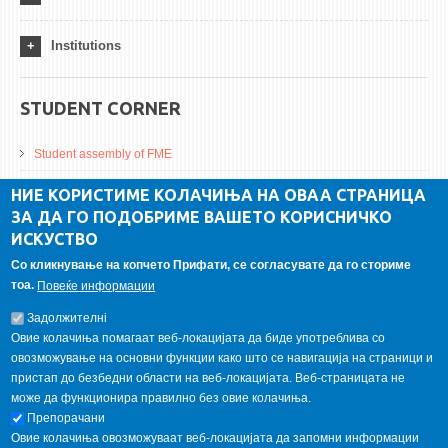
Institutions
STUDENT CORNER
Student assembly of FME
Da Vinci Magazinne
НИЕ КОРИСТИМЕ КОЛАЧИЊА НА ОВАА СТРАНИЦА
ЗА ДА ГО ПОДОБРИМЕ ВАШЕТО КОРИСНИЧКО
Alumni association
ИСКУСТВО
Student internship
Со кликнување на копчето Прифати, се согласувате да го сториме
тоа.
Повеќе информации
GALLERY
Задолжителнi
Овие колачиња помагаат веб-локацијата да биде употреблива со
овозможување на основни функции како што се навигација на страници и
пристап до безбедни области на веб-локацијата. Веб-страницата не
може да функционира правилно без овие колачиња.
Препорачани
Овие колачиња овозможуваат веб-локацијата да запомни информации