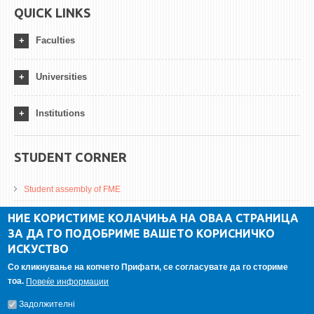
QUICK LINKS
Faculties
Universities
Institutions
STUDENT CORNER
Student assembly of FME
Da Vinci Magazinne
НИЕ КОРИСТИМЕ КОЛАЧИЊА НА ОВАА СТРАНИЦА
ЗА ДА ГО ПОДОБРИМЕ ВАШЕТО КОРИСНИЧКО
Alumni association
ИСКУСТВО
Student internship
Со кликнување на копчето Прифати, се согласувате да го сториме
тоа.
Повеќе информации
GALLERY
Задолжителнi