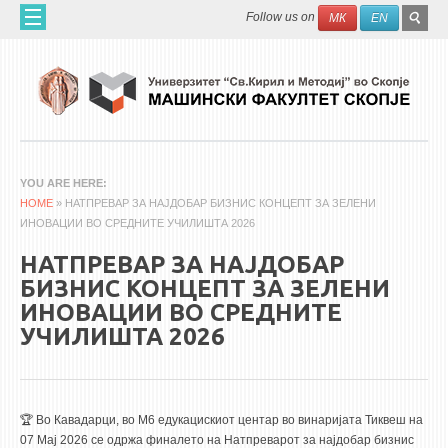
Skip to main content
SEAR
Search
Follow us on
МК
EN
FO
HOME
ABOUT US
60 YEARS MF
ABOUT THE FACULTY
YOU ARE HERE
HOME
ORGANIZATION
» НАТПРЕВАР ЗА НАЈДОБАР БИЗНИС КОНЦЕПТ ЗА ЗЕЛЕНИ
ИНОВАЦИИ ВО СРЕДНИТЕ УЧИЛИШТА 2026
SCIENTIFIC ACTIVITIES
НАТПРЕВАР ЗА НАЈДОБАР
APPLIED ACTIVITES
БИЗНИС КОНЦЕПТ ЗА ЗЕЛЕНИ
DOCUMENTS
ИНОВАЦИИ ВО СРЕДНИТЕ
PHONE BOOK
УЧИЛИШТА 2026
ACADEMIC STAFF
PROFESSORS
🏆 Во Кавадарци, во M6 едукацискиот центар во винаријата Тиквеш на
07 Мај 2026 се одржа финалето на Натпреварот за најдобар бизнис