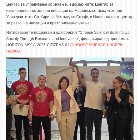
STUDENT ISSUES
Центар за управување со знаење, и домаќините: Центар за
извонредност во зелени иновации на Машинскиот факултет при
LIBRARY
Универзитетот Св. Кирил и Методиј во Скопје, и Националниот центар
за развој на иновации и претприемачко учење.
DA VINCI MAGAZINE
Натпреварот е поддржан и од проектот "Choose Science! Building Up
CONTACT
Society Through Research and Innovation", финансиран од програмата
HORIZON-MSCA-2025-CITIZENS-01 (
CHOOSE SCIENCE-ИЗБЕРИ
NOTIFICATIONS
НАУКА!
)