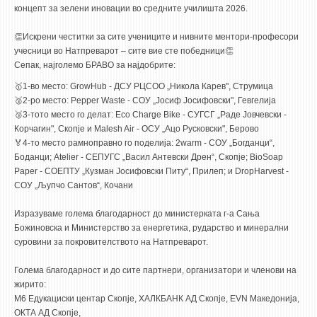
ASSOCIATE PROFESSORS
концепт за зелени иновации во средните училишта 2026.
ASSISTANT PROFESSORS
👏Искрени честитки за сите учениците и нивните ментори-професори
ASSISTANTS
учесници во Натпреварот – сите вие сте победници👏
Сепак, најголемо БРАВО за најдобрите:
LECTORS
🥇1-во место: GrowHub - ДСУ РЦСОО „Никола Карев", Струмица
RETIRED STAFF
🥈2-ро место: Pepper Waste - СОУ „Јосиф Јосифовски", Гевгелија
IN MEMORIAM
🥉3-тото место го делат: Eco Charge Bike - СУГСГ „Раде Јовчевски -
Корчагин", Скопје и Malesh Air - ОСУ „Ацо Русковски", Берово
STUDIES
🏅4-то место рамноправно го поделија: 2warm - СОУ „Богданци“,
Боданци; Atelier - СЕПУГС „Васил Антевски Дрен“, Скопје; BioSoap
Paper - СОЕПТУ „Кузман Јосифовски Питу“, Прилеп; и DropHarvest -
UNDERGRADUATE
СОУ „Љупчо Сантов“, Кочани
POSTGRADUATE
Изразуваме голема благодарност до министерката г-а Сања
PHD
Божиновска и Министерство за енергетика, рударство и минерални
INTERNATIONAL EXCHANGE
суровини за покровителството на Натпреварот.
Голема благодарност и до сите партнери, организатори и членови на
BULLETIN BOARD
жирито:
M6 Едукациски центар Скопје, ХАЛКБАНК АД Скопје, EVN Македонија,
ANNOUNCEMENTS
ОКТА АД Скопје,