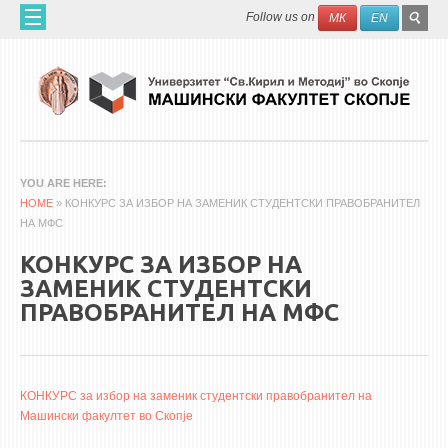
Skip to main content
SEAR
Search
Follow us on
МК
EN
FO
HOME
ABOUT US
60 YEARS MF
ABOUT THE FACULTY
YOU ARE HERE
HOME
ORGANIZATION
» КОНКУРС ЗА ИЗБОР НА ЗАМЕНИК СТУДЕНТСКИ ПРАВОБРАНИТЕЛ
НА МФС
SCIENTIFIC ACTIVITIES
КОНКУРС ЗА ИЗБОР НА
APPLIED ACTIVITES
ЗАМЕНИК СТУДЕНТСКИ
DOCUMENTS
ПРАВОБРАНИТЕЛ НА МФС
PHONE BOOK
ACADEMIC STAFF
КОНКУРС за избор на заменик студентски правобранител на
Машински факултет во Скопје
PROFESSORS