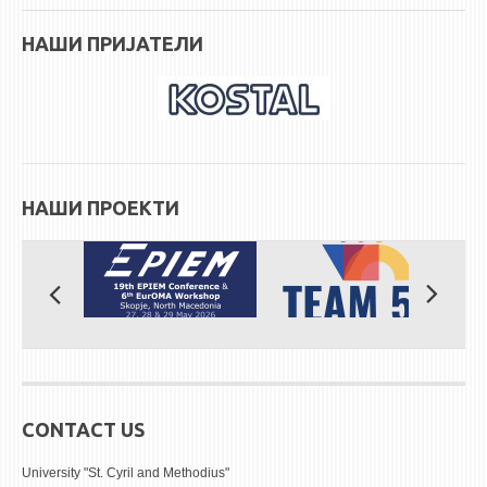
STUDENT ISSUES
НАШИ ПРИЈАТЕЛИ
LIBRARY
DA VINCI MAGAZINE
CONTACT
NOTIFICATIONS
НАШИ ПРОЕКТИ
CONTACT US
University "St. Cyril and Methodius"