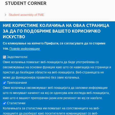
STUDENT CORNER
Student assembly of FME
Da Vinci Magazinne
НИЕ КОРИСТИМЕ КОЛАЧИЊА НА ОВАА СТРАНИЦА
ЗА ДА ГО ПОДОБРИМЕ ВАШЕТО КОРИСНИЧКО
Alumni association
ИСКУСТВО
Student internship
Со кликнување на копчето Прифати, се согласувате да го сториме
тоа.
Повеќе информации
GALLERY
Задолжителнi
Овие колачиња помагаат веб-локацијата да биде употреблива со
овозможување на основни функции како што се навигација на страници и
пристап до безбедни области на веб-локацијата. Веб-страницата не
може да функционира правилно без овие колачиња.
Препорачани
Овие колачиња овозможуваат веб-локацијата да запомни информации
што го менуваат начинот на кој се однесува или изгледа веб-локацијата,
како што е вашиот препорачан јазик или регионот во кој се наоѓате.
Статистички
Колачињата за статистика им помагаат на сопствениците на веб-
локациите да разберат како посетителите комуницираат со веб-