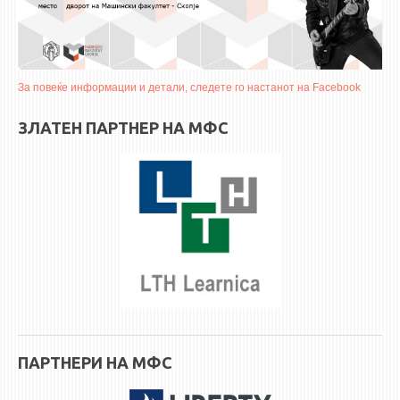
ASSOCIATE PROFESSORS
ASSISTANT PROFESSORS
ASSISTANTS
LECTORS
За повеќе информации и детали, следете го настанот на Facebook
RETIRED STAFF
ЗЛАТЕН ПАРТНЕР НА МФС
IN MEMORIAM
STUDIES
UNDERGRADUATE
POSTGRADUATE
PHD
INTERNATIONAL EXCHANGE
BULLETIN BOARD
ПАРТНЕРИ НА МФС
ANNOUNCEMENTS