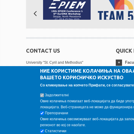
CONTACT US
QUICK 
Facu
University "St. Cyril and Methodius"
НИЕ КОРИСТИМЕ КОЛАЧИЊА НА ОВА
Faculty of Mechanical engineering - Skopje
ВАШЕТО КОРИСНИЧКО ИСКУСТВО
Karpos II bb
Univ
1000 Skopje, Republic of North Macedonia
Со кликнување на копчето Прифати, се согласувате 
Tel:
+ 389 2 3099-200
Insti
Задолжителнi
Fax:
+ 389 2 3099-298
Овие колачиња помагаат веб-локацијата да биде упот
FOLLOW US
локацијата. Веб-страницата не може да функционира 
Препорачани
Овие колачиња овозможуваат веб-локацијата да запомн
Follow us on:
регионот во кој се наоѓате.
Статистички