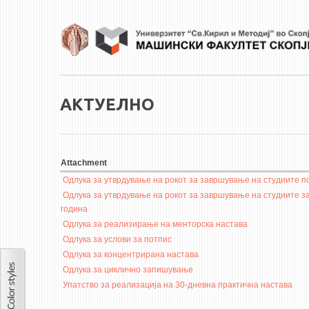
Skip to main content
АКТУЕЛНО
Attachment
Одлука за утврдување на рокот за завршување на студиите п
Одлука за утврдување на рокот за завршување на студиите з
година
Одлука за реализирање на менторска настава
Одлука за услови за потпис
Одлука за концентрирана настава
Одлука за циклично запишување
Упатство за реализација на 30-дневна практична настава