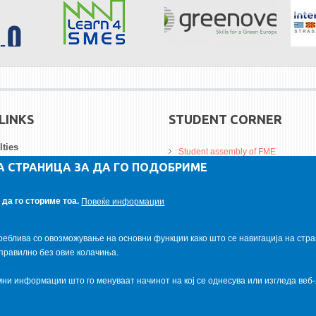
LINKS
STUDENT CORNER
lties
Student assembly of FME
А СТРАНИЦА ЗА ДА ГО ПОДОБРИМЕ
Da Vinci Magazinne
ersities
Alumni association
да го сториме тоа.
Повеќе информации
tutions
Student internship
реблива со овозможување на основни функции како што се навигација на стра
правилно без овие колачиња.
и информации што го менуваат начинот на кој се однесува или изгледа веб-