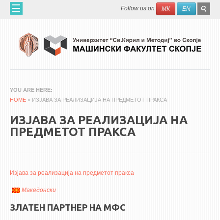
Skip to main content
SEAR
Search
Follow us on
МК
EN
FO
HOME
ABOUT US
60 YEARS MF
ABOUT THE FACULTY
YOU ARE HERE
HOME
ORGANIZATION
» ИЗЈАВА ЗА РЕАЛИЗАЦИЈА НА ПРЕДМЕТОТ ПРАКСА
SCIENTIFIC ACTIVITIES
ИЗЈАВА ЗА РЕАЛИЗАЦИЈА НА
ПРЕДМЕТОТ ПРАКСА
APPLIED ACTIVITES
DOCUMENTS
PHONE BOOK
Изјава за реализација на предметот пракса
ACADEMIC STAFF
Македонски
PROFESSORS
ЗЛАТЕН ПАРТНЕР НА МФС