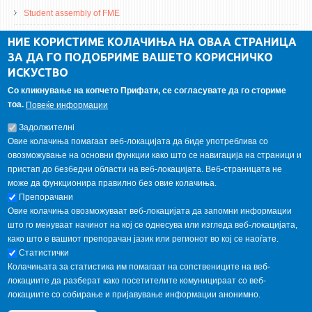
Student assembly of FME
Da Vinci Magazinne
НИЕ КОРИСТИМЕ КОЛАЧИЊА НА ОВАА СТРАНИЦА
ЗА ДА ГО ПОДОБРИМЕ ВАШЕТО КОРИСНИЧКО
Alumni association
ИСКУСТВО
Student internship
Со кликнување на копчето Прифати, се согласувате да го сториме
тоа.
Повеќе информации
GALLERY
Задолжителнi
Овие колачиња помагаат веб-локацијата да биде употреблива со
овозможување на основни функции како што се навигација на страници и
пристап до безбедни области на веб-локацијата. Веб-страницата не
може да функционира правилно без овие колачиња.
Препорачани
Овие колачиња овозможуваат веб-локацијата да запомни информации
што го менуваат начинот на кој се однесува или изгледа веб-локацијата,
како што е вашиот препорачан јазик или регионот во кој се наоѓате.
Статистички
Колачињата за статистика им помагаат на сопствениците на веб-
локациите да разберат како посетителите комуницираат со веб-
локациите со собирање и пријавување информации анонимно.