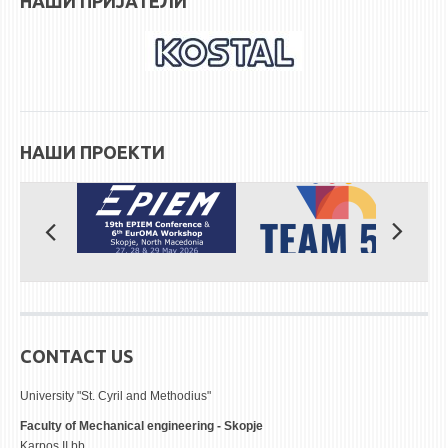
НАШИ ПРИЈАТЕЛИ
STUDENT ISSUES
LIBRARY
DA VINCI MAGAZINE
CONTACT
НАШИ ПРОЕКТИ
NOTIFICATIONS
CONTACT US
University "St. Cyril and Methodius"
Faculty of Mechanical engineering - Skopje
Karpos II bb