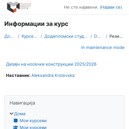
Оди до главна содржина
Не сте најавени. (
Најави се
)
Информации за курс
Дома
Курсеви
Додипломски студии
DNK
Резиме
In maintenance mode
Дизајн на носечки конструкции 2025/2026
Наставник:
Aleksandra Krstevska
Блокови
Прескокни Навигација
Навигација
Дома
Мои курсеви
Мои курсеви