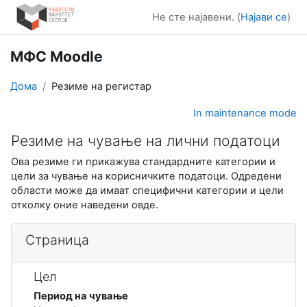
Оди до главна содржина
Не сте најавени. (
Најави се
)
МФС Moodle
Дома
Резиме на регистар
In maintenance mode
Резиме на чување на лични податоци
Ова резиме ги прикажува стандардните категории и
цели за чување на корисничките податоци. Одредени
области може да имаат специфични категории и цели
отколку оние наведени овде.
Страница
Цел
Период на чување