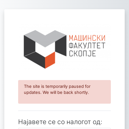
Оди до главна содржина
Најви се на М
The site is temporarily paused for
updates. We will be back shortly.
Најавете се со налогот од: