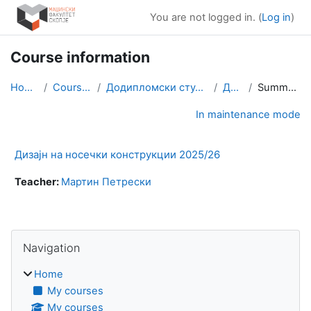
Skip to main content
You are not logged in. (
Log in
)
Course information
Home
Courses
Додипломски студии
ДНК
Summary
In maintenance mode
Дизајн на носечки конструкции 2025/26
Teacher:
Мартин Петрески
Blocks
Skip Navigation
Navigation
Home
My courses
My courses