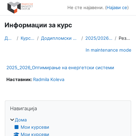
Оди до главна содржина
Не сте најавени. (
Најави се
)
Информации за курс
Дома
Курсеви
Додипломски студии
2025/2026 ОЕС
Резиме
In maintenance mode
2025_2026_Оптимирање на енергетски системи
Наставник:
Radmila Koleva
Блокови
Прескокни Навигација
Навигација
Дома
Мои курсеви
Мои курсеви