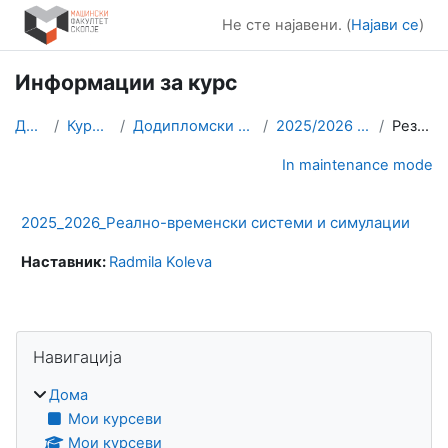
Оди до главна содржина
Не сте најавени. (
Најави се
)
Информации за курс
Дома
Курсеви
Додипломски студии
2025/2026 РВСС
Резиме
In maintenance mode
2025_2026_Реално-временски системи и симулации
Наставник:
Radmila Koleva
Блокови
Прескокни Навигација
Навигација
Дома
Мои курсеви
Мои курсеви