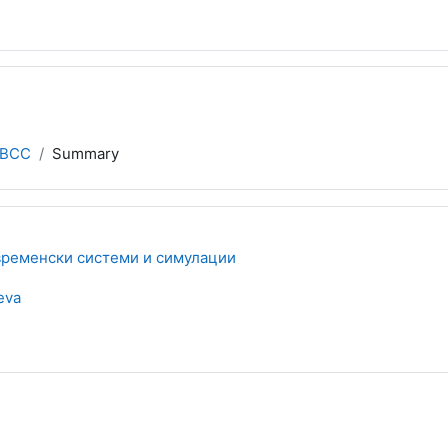
РВСС
Summary
ременски системи и симулации
eva