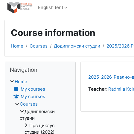
Skip to main content
English ‎(en)‎
Course information
Home
Courses
Додипломски студии
2025/2026 
Blocks
Skip Navigation
Navigation
2025_2026_Реално-в
Home
My courses
Teacher:
Radmila Kol
My courses
Courses
Додипломски
студии
Прв циклус
студии (2022)