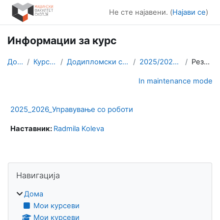
Оди до главна содржина
Не сте најавени. (
Најави се
)
Информации за курс
Дома
Курсеви
Додипломски студии
2025/2026 УсР
Резиме
In maintenance mode
2025_2026_Управување со роботи
Наставник:
Radmila Koleva
Блокови
Прескокни Навигација
Навигација
Дома
Мои курсеви
Мои курсеви