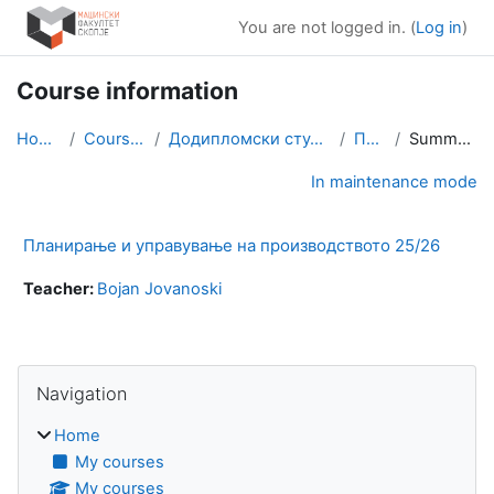
Skip to main content
You are not logged in. (
Log in
)
Course information
Home
Courses
Додипломски студии
ПУП
Summary
In maintenance mode
Планирање и управување на производството 25/26
Teacher:
Bojan Jovanoski
Blocks
Skip Navigation
Navigation
Home
My courses
My courses