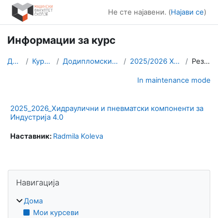
Оди до главна содржина
Не сте најавени. (
Најави се
)
Информации за курс
Дома
Курсеви
Додипломски студии
2025/2026 ХПКИ4.0
Резиме
In maintenance mode
2025_2026_Хидраулични и пневматски компоненти за
Индустрија 4.0
Наставник:
Radmila Koleva
Блокови
Прескокни Навигација
Навигација
Дома
Мои курсеви