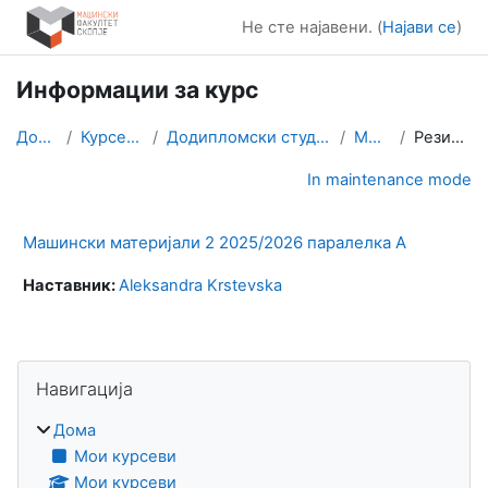
Оди до главна содржина
Не сте најавени. (
Најави се
)
Информации за курс
Дома
Курсеви
Додипломски студии
ММ2
Резиме
In maintenance mode
Машински материјали 2 2025/2026 паралелка А
Наставник:
Aleksandra Krstevska
Блокови
Прескокни Навигација
Навигација
Дома
Мои курсеви
Мои курсеви