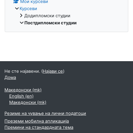
Мои курсеви
Курсеви
Додипломски студии
Постдипломски студии
Supplementary blocks
Не сте најавени. (
Најави се
)
Дома
Македонски ‎(mk)‎
English ‎(en)‎
Македонски ‎(mk)‎
Резиме на чување на лични податоци
Преземи мобилна апликација
Премини на стандардната тема