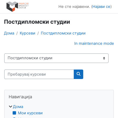
Оди до главна содржина
Не сте најавени. (
Најави се
)
Постдипломски студии
Дома
Курсеви
Постдипломски студии
In maintenance mode
Категории на курсеви
Пребарувај курсеви
Пребарувај курсеви
Блокови
Прескокни Навигација
Навигација
Дома
Мои курсеви