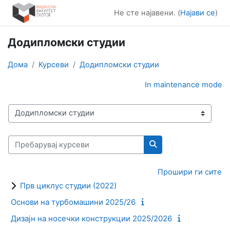
Оди до главна содржина
Не сте најавени. (
Најави се
)
Додипломски студии
Дома
Курсеви
Додипломски студии
In maintenance mode
Категории на курсеви
Пребарувај курсеви
Пребарувај курсеви
Прошири ги сите
Прв циклус студии (2022)
Основи на турбомашини 2025/26
Дизајн на носечки конструкции 2025/2026